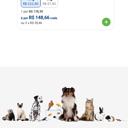
R$
222
,
90
R$
67
,
90
1 por
R$
178,39
R$
148,66
6
por
cada
ou
3
x R$
59,46