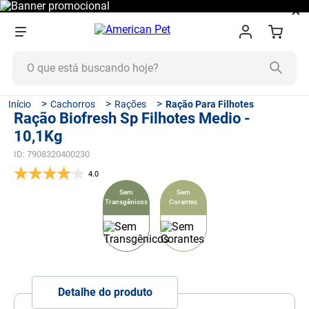
×
O que está buscando hoje?
TERMOS MAIS BUSCADOS
Cachorros
Rações
Ração Para Filhotes
Ração Biofresh Sp Filhotes Medio -
1
º
ração cachorro
10,1Kg
2
º
ração gato
ID
:
7908320400230
3
º
tapete higiênico
4.0
4
º
areia
Sem
Sem
Transgênicos
Corantes
5
º
ração
6
º
ração úmida
7
º
fórmula natural
8
º
quatree
Detalhe do produto