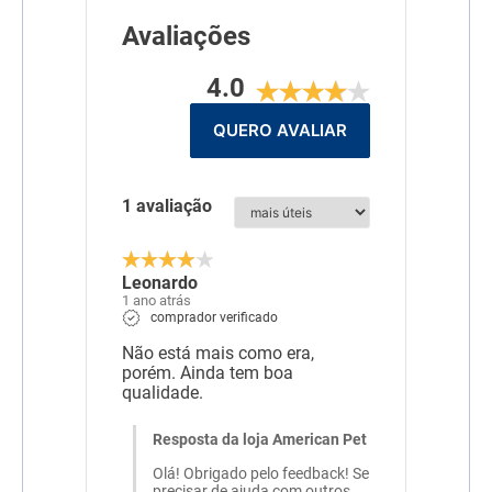
Mananoligossacarídeos
(MOS) (mín) 300mg/kg
Avaliações
Hexametafosfato de sódio
(mín) 3.000mg/kg
4.0
Modo de uso
Na alimentação do seu Pet
respeitando as dosagens
QUERO AVALIAR
no verso de cada
embalagem
Dimensões
80CMX10CMX10CM
1 avaliação
Linha
Biofresh
Composição
Seleção de carnes frescas
Leonardo
(carne e fígado de frango -
1 ano atrás
fontes naturais de
comprador verificado
glicosamina) (mín. 15%),
farinha de vísceras de
Não está mais como era,
frango e gordura de frango
porém. Ainda tem boa
(preservados naturalmente
com tocoferóis e extrato de
qualidade.
alecrim), seleção de frutas,
legumes e ervas frescas
Resposta da loja American Pet
(maçãs (mín. 1%), mamões,
beterrabas, cenouras e
Olá! Obrigado pelo feedback! Se
orégano (mín. 0,02%) -
precisar de ajuda com outros