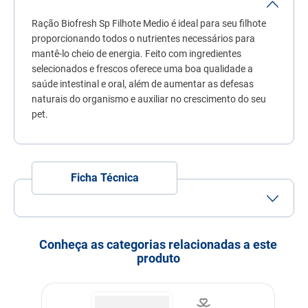
9
º
ração premier
Ração Biofresh Sp Filhote Medio é ideal para seu filhote
10
º
sachê gato
proporcionando todos o nutrientes necessários para
mantê-lo cheio de energia. Feito com ingredientes
selecionados e frescos oferece uma boa qualidade a
saúde intestinal e oral, além de aumentar as defesas
naturais do organismo e auxiliar no crescimento do seu
pet.
Ficha Técnica
Tamanho do Grão
Grão Pequeno
Porte
Porte Médio
Conheça as categorias relacionadas a este
produto
Idade
Filhote
Indicação
Cachorros