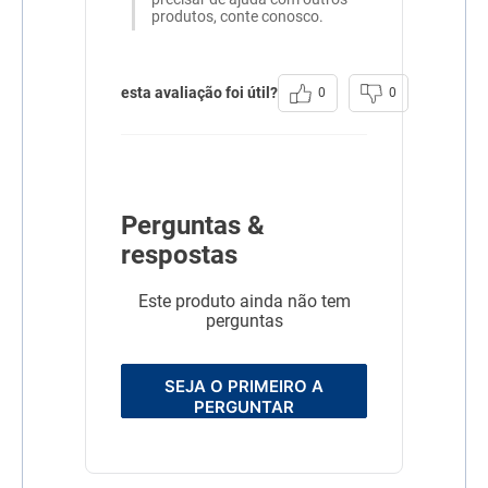
fontes naturais de
produtos, conte conosco.
betacaroteno, vitaminas,
minerais e fibras) (mín. 5%),
blueberry (mirtilo) em pó,
polpa de tomate
concentrada (fonte natural
esta avaliação foi útil?
0
0
de licopeno), ovo integral
pasteurizado desidratado,
óleo de peixe refinado
(fonte natural de EPA e
DHA), sementes de linhaça,
aveia, arroz integral (mín.
10%), quirera de arroz,
Perguntas &
hidrolisado de fígado de
frango e suíno, levedura
respostas
seca de cervejaria, cloreto
de sódio (sal comum),
polpa de beterraba,
Este produto ainda não tem
prebióticos (parede celular
perguntas
de levedura (MOS – mín.
0,03%)), extrato de yucca
(mín. 0,02%), zeólita,
SEJA O PRIMEIRO A
hexametafosfato de sódio,
DL-metionina, L-lisina,
PERGUNTAR
sulfato de glicosamina,
sulfato de condroitina,
cloreto de potássio, cloreto
de colina, vitaminas (A, B1,