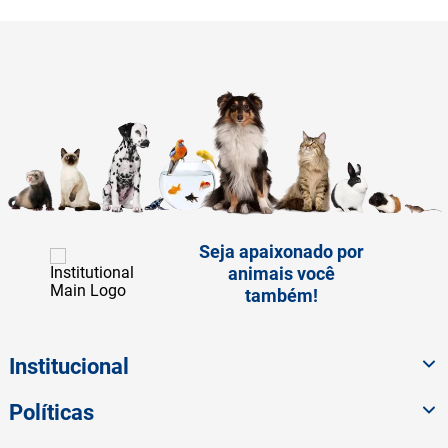
cálcio e antioxidantes
naturais (concentrado de
tocoferóis, extrato de
alecrim, extrato de chá
verde e ácido cítrico).
Transgênico
Sem Transgênico
Corante
Sem Corante
Sabor
Arroz integral
Frango
Maçã
Seja apaixonado por
animais você
também!
Institucional
Políticas