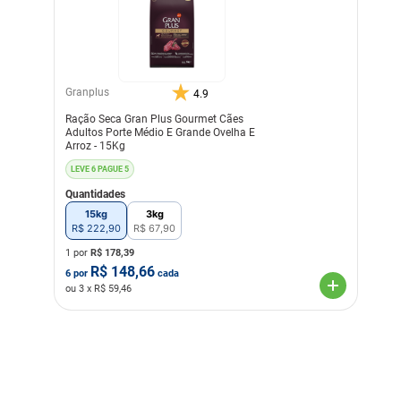
DHA), sementes de linhaça,
aveia, arroz integral (mín.
10%), quirera de arroz,
hidrolisado de fígado de
frango e suíno, levedura de
cerveja, cloreto de sódio
(sal comum), polpa de
Granplus
4.9
beterraba, prebióticos
Ração Seca Gran Plus Gourmet Cães
(parede celular de levedura
Adultos Porte Médio E Grande Ovelha E
(MOS – mín. 0,03%)),
Arroz - 15Kg
extrato de yucca (mín.
0,02%), zeólita,
LEVE 6 PAGUE 5
hexametafosfato de sódio,
DL-metionina, L-lisina,
Quantidades
sulfato de glicosamina,
15kg
3kg
sulfato de condroitina,
R$
222
,
90
R$
67
,
90
cloreto de potássio, cloreto
de colina, vitaminas (A, B1,
1 por
R$
178,39
B2, B6, B12, C, D3, E, K3, H,
R$
148,66
6
por
cada
niacina, ácido pantotênico e
ou
3
x R$
59,46
ácido fólico), minerais
orgânicos (cobre
aminoácido-quelato, ferro
aminoácido-quelato,
manganês aminoácido-
quelato, zinco aminoácido-
quelato, complexo selênio
aminoácido), iodato de