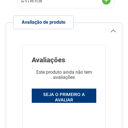
ou
5
x R$
51,08
L- Carnitina (mín) 300
mg/kg
Vitamina E (mín) 600
mg/kg
Avaliação de produto
Vitamina C 100 mg/kg
Taurina (min) 1.000 mg/kg
Ômega 3 (min) 5.000
mg/kg
Ômega 6 (mín) 30 g/kg
Zinco orgânico (mín) 152
mg/kg
Mananoligossacarídeos
(mín) 300 mg/kg
Avaliações
Hexametafosfato de sódio
(mín) 3.000 mg/kg
Este produto ainda não tem
Energia metabolizável (mín)
3.900 kcal/kg
avaliações
Modo de uso
Quantidade Recomendada
Peso do cão (kg) Baixa
SEJA O PRIMEIRO A
atividade (Indoor) g/dia
AVALIAR
Atividade moderada
(<1h/d) g/dia Atividade ata
(>1h/d) g/dia 1-2 25-40 30-
50 35-55 3-4 50-65 60-80
75-90 5-6 80-90 95-105
110-125 7-8 100-110 120-
130 140-155 9-10 120-130