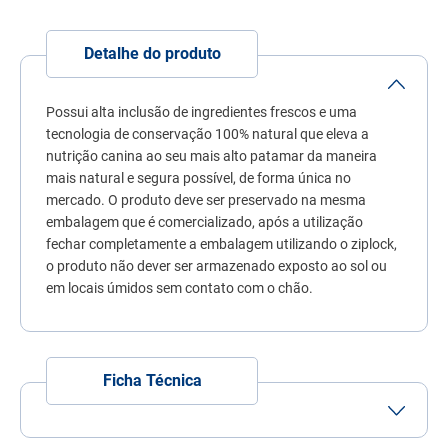
7
º
quatree
8
º
ração úmida
Detalhe do produto
9
º
sachê gato
Possui alta inclusão de ingredientes frescos e uma
10
º
ração premier
tecnologia de conservação 100% natural que eleva a
nutrição canina ao seu mais alto patamar da maneira
mais natural e segura possível, de forma única no
mercado. O produto deve ser preservado na mesma
embalagem que é comercializado, após a utilização
fechar completamente a embalagem utilizando o ziplock,
o produto não dever ser armazenado exposto ao sol ou
em locais úmidos sem contato com o chão.
Ficha Técnica
Tamanho do Grão
Grão Pequeno