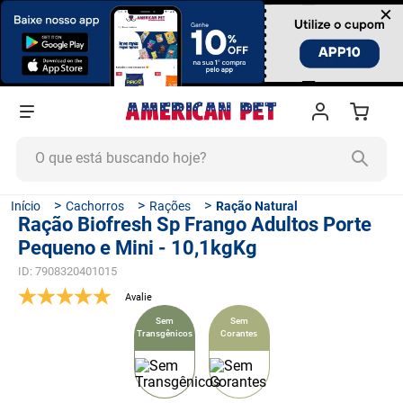
×
O que está buscando hoje?
TERMOS MAIS BUSCADOS
Cachorros
Rações
Ração Natural
Ração Biofresh Sp Frango Adultos Porte
1
º
ração cachorro
Pequeno e Mini - 10,1kgKg
2
º
ração gato
ID
:
7908320401015
3
º
tapete higiênico
4
º
areia
Sem
Sem
Transgênicos
Corantes
5
º
ração
6
º
fórmula natural