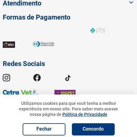
Atendimento
Formas de Pagamento
Redes Sociais
Utilizamos cookies para que você tenha a melhor
experiência em nosso site.
Para saber mais acesse
336
,
90
nossa página de
Politica de Privacidade
© 2023 American Pet - Todos os Direitos Reservados | Pet.Bandeirantes
10
%
R$
R$
303
,
21
Comércio de Rações Ltda - CNPJ 19.676.776/0001-54 | Avenida
R$
336
,
90
Geremario Dantas, 01413 - Freguesia (Jacarepaguá) - Rio de Janeiro - RJ.
Adicionar e
Fechar
Concordo
Adicionar ao Carrinho
Programar