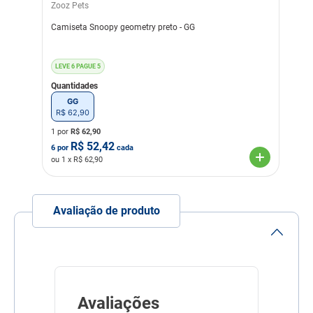
Zooz Pets
Camiseta Snoopy geometry preto - GG
LEVE 6 PAGUE 5
Quantidades
GG
R$
62
,
90
1 por
R$
62,90
R$
52,42
6
por
cada
ou
1
x R$
62,90
Avaliação de produto
Avaliações