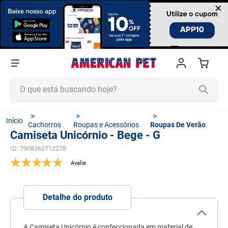
×
O que está buscando hoje?
TERMOS MAIS BUSCADOS
Cachorros
Roupas e Acessórios
Roupas De Verão
1
º
ração cachorro
Camiseta Unicórnio - Bege - G
2
º
ração gato
ID
:
7908362712278
3
º
tapete higiênico
4
º
areia
Detalhe do produto
5
º
ração
6
º
fórmula natural
A Camiseta Unicórnio é confeccionada em material de