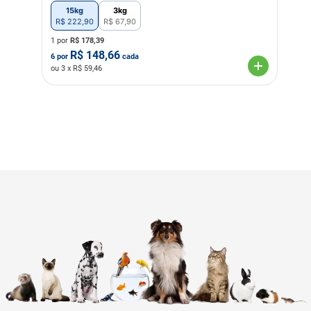
15kg
3kg
R$
222
,
90
R$
67
,
90
1 por
R$
178,39
R$
148,66
6
por
cada
ou
3
x R$
59,46