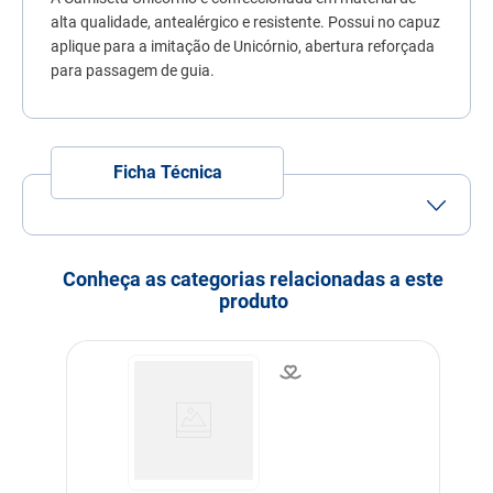
7
º
quatree
alta qualidade, antealérgico e resistente. Possui no capuz
aplique para a imitação de Unicórnio, abertura reforçada
8
º
ração úmida
para passagem de guia.
9
º
sachê gato
10
º
ração premier
Ficha Técnica
Porte
Porte Grande
Idade
Adulto
Idoso
Conheça as categorias relacionadas a este
produto
Indicação
Cachorros
Dimensões
Tam. G : Comp. 37cm Tórax
46cm Pescoço 28cm
Cor
Bege
Linha
Conforto do Pet