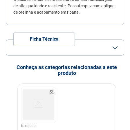
7
º
quatree
de alta qualidade e resistente. Possui capuz com aplique
de orelinha e acabamento em ribana.
8
º
sachê gato
9
º
ração úmida
10
º
ração premier
Ficha Técnica
Porte
Porte Grande
Idade
Adulto
Idoso
Conheça as categorias relacionadas a este
produto
Indicação
Cachorros
Modo de uso
Vestimenta
Dimensões
Tam. G: Comp. 37cm Tórax
46cm Pescoço 28cm
Cor
Estampado
Rosa
Material
Soft
Kerupano