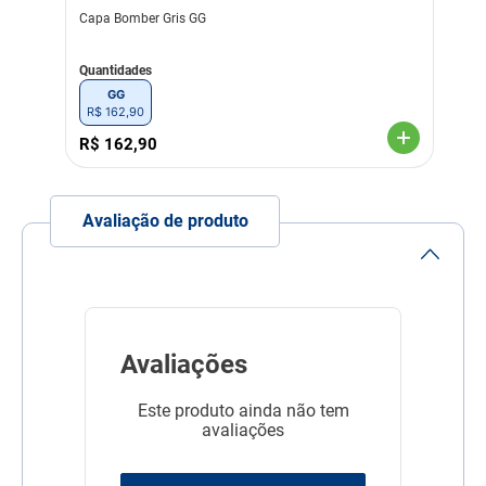
Linha
Conforto do Pet
Capa Bomber Gris GG
Composição
Soft
Quantidades
GG
R$
162
,
90
R$
162
,
90
Avaliação de produto
Avaliações
Este produto ainda não tem
avaliações