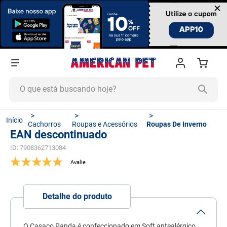
×
O que está buscando hoje?
TERMOS MAIS BUSCADOS
Cachorros
Roupas e Acessórios
Roupas De Inverno
1
º
ração cachorro
EAN descontinuado
2
º
ração gato
ID
:
7908362713084
3
º
tapete higiênico
4
º
areia
Detalhe do produto
5
º
ração
6
º
fórmula natural
O Casaco Panda é confeccionado em Soft antealérgico