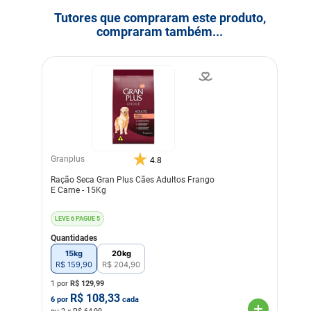
Tutores que compraram este produto,
compraram também...
Granplus
4.8
Ração Seca Gran Plus Cães Adultos Frango
E Carne - 15Kg
LEVE 6 PAGUE 5
Quantidades
15kg
20kg
R$
159
,
90
R$
204
,
90
1 por
R$
129,99
R$
108,33
6
por
cada