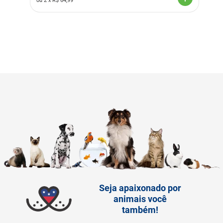
ou
2
x R$
64,99
Seja apaixonado por
animais você
também!