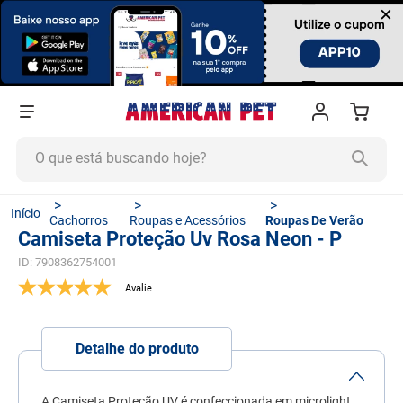
×
O que está buscando hoje?
TERMOS MAIS BUSCADOS
Cachorros
Roupas e Acessórios
Roupas De Verão
1
º
ração cachorro
Camiseta Proteção Uv Rosa Neon - P
2
º
ração gato
ID
:
7908362754001
3
º
tapete higiênico
4
º
areia
Detalhe do produto
5
º
ração
6
º
fórmula natural
A Camiseta Proteção UV é confeccionada em microlight,