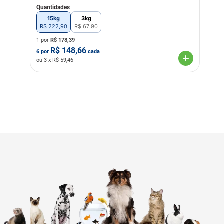
Quantidades
15kg
3kg
R$
222
,
90
R$
67
,
90
1 por
R$
178,39
R$
148,66
6
por
cada
ou
3
x R$
59,46