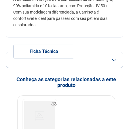
7
º
quatree
90% poliamida e 10% elastano, com Proteção UV 50+.
Com sua modelagem diferenciada, a Camiseta é
8
º
ração úmida
confortável e ideal para passear com seu pet em dias
9
º
sachê gato
ensolarados.
10
º
ração premier
Ficha Técnica
Porte
Porte Mini
Porte Pequeno
Idade
Adulto
Idoso
Conheça as categorias relacionadas a este
produto
Indicação
Cachorros
Dimensões
Tam. P: Comp. 30cm Tórax
38cm Pescoço 24cm
Cor
Rosa
Linha
Conforto do Pet