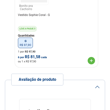
Composição
90%poliamida 10%elastano
Bonito pra
Cachorro
Vestido Sophie Coral - G
LEVE 6 PAGUE 5
Quantidades
G
R$
97
,
90
1 por
R$
97,90
R$
81,58
6
por
cada
ou
1
x R$
97,90
Avaliação de produto