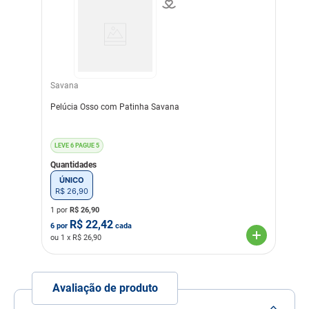
Savana
Pelúcia Osso com Patinha Savana
LEVE 6 PAGUE 5
Quantidades
ÚNICO
R$
26
,
90
1 por
R$
26,90
R$
22,42
6
por
cada
ou
1
x R$
26,90
Avaliação de produto