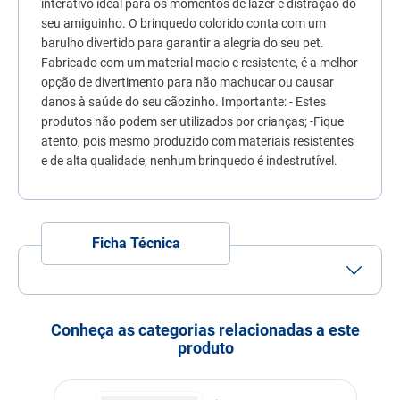
interativo ideal para os momentos de lazer e distração do
7
º
quatree
seu amiguinho. O brinquedo colorido conta com um
barulho divertido para garantir a alegria do seu pet.
8
º
ração úmida
Fabricado com um material macio e resistente, é a melhor
9
º
sachê gato
opção de divertimento para não machucar ou causar
danos à saúde do seu cãozinho. Importante: - Estes
10
º
ração premier
produtos não podem ser utilizados por crianças; -Fique
atento, pois mesmo produzido com materiais resistentes
e de alta qualidade, nenhum brinquedo é indestrutível.
Ficha Técnica
Conheça as categorias relacionadas a este
produto