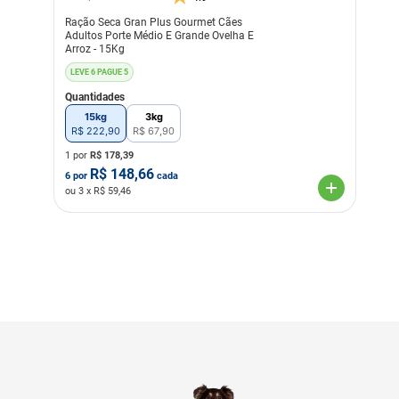
Ração Seca Gran Plus Gourmet Cães
Adultos Porte Médio E Grande Ovelha E
Arroz - 15Kg
LEVE 6 PAGUE 5
Quantidades
15kg
3kg
R$
222
,
90
R$
67
,
90
1 por
R$
178,39
R$
148,66
6
por
cada
ou
3
x R$
59,46