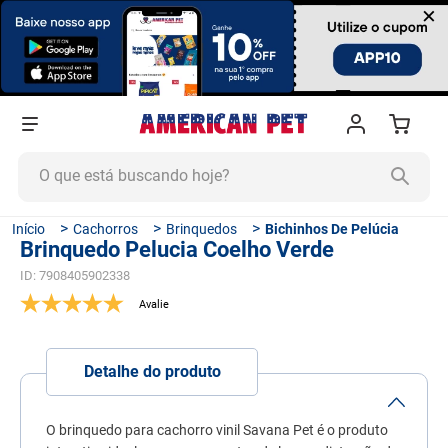
×
O que está buscando hoje?
TERMOS MAIS BUSCADOS
Cachorros
Brinquedos
Bichinhos De Pelúcia
Brinquedo Pelucia Coelho Verde
1
º
ração cachorro
ID
:
7908405902338
2
º
ração gato
3
º
tapete higiênico
4
º
areia
Detalhe do produto
5
º
ração
6
º
fórmula natural
O brinquedo para cachorro vinil Savana Pet é o produto