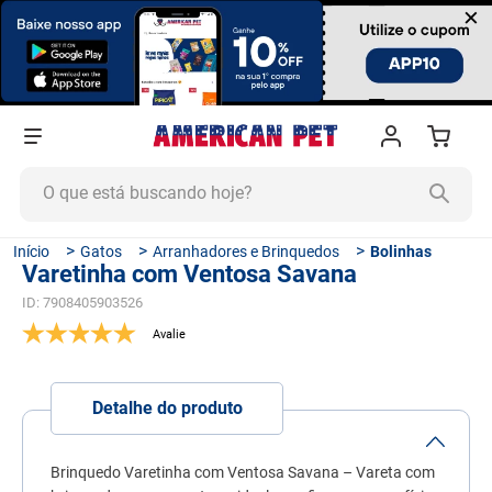
×
O que está buscando hoje?
TERMOS MAIS BUSCADOS
Gatos
Arranhadores e Brinquedos
Bolinhas
Varetinha com Ventosa Savana
1
º
ração cachorro
ID
:
7908405903526
2
º
ração gato
3
º
tapete higiênico
4
º
areia
Detalhe do produto
5
º
ração
6
º
fórmula natural
Brinquedo Varetinha com Ventosa Savana – Vareta com