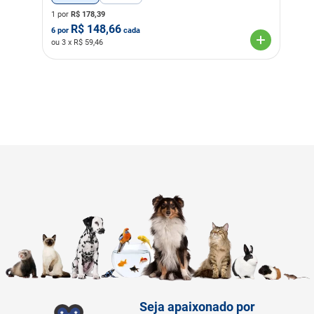
1 por
R$
178,39
R$
148,66
6
por
cada
ou
3
x R$
59,46
Seja apaixonado por