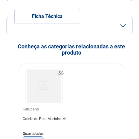
7
º
quatree
8
º
sachê gato
Ficha Técnica
9
º
ração úmida
10
º
ração premier
Conheça as categorias relacionadas a este
produto
Kerupano
Colete de Pelo Marinho M
Quantidades