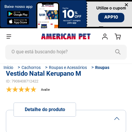
×
O que está buscando hoje?
TERMOS MAIS BUSCADOS
Cachorros
Roupas e Acessórios
Roupas
Vestido Natal Kerupano M
1
º
ração cachorro
ID
:
7908408712422
2
º
ração gato
3
º
tapete higiênico
4
º
areia
Detalhe do produto
5
º
ração
6
º
fórmula natural