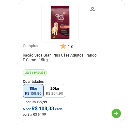
Granplus
4.8
Ração Seca Gran Plus Cães Adultos Frango
E Carne - 15Kg
LEVE 6 PAGUE 5
Quantidades
15kg
20kg
R$
159
,
90
R$
204
,
90
1 por
R$
129,99
R$
108,33
6
por
cada
ou
2
x R$
64,99