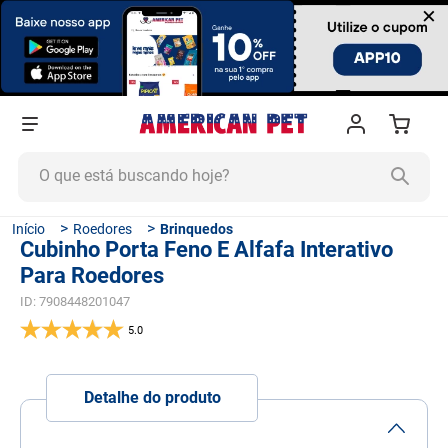
×
O que está buscando hoje?
TERMOS MAIS BUSCADOS
Roedores
Brinquedos
Cubinho Porta Feno E Alfafa Interativo
1
º
ração cachorro
Para Roedores
2
º
ração gato
ID
:
7908448201047
3
º
tapete higiênico
5.0
4
º
areia
5
º
ração
Detalhe do produto
6
º
fórmula natural