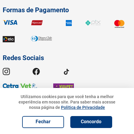
Formas de Pagamento
Redes Sociais
Utilizamos cookies para que você tenha a melhor
experiência em nosso site.
Para saber mais acesse
17
,
90
nossa página de
Politica de Privacidade
© 2023 American Pet - Todos os Direitos Reservados | Pet.Bandeirantes
10
%
R$
R$
16
,
11
Comércio de Rações Ltda - CNPJ 19.676.776/0001-54 | Avenida
R$
17
,
90
Geremario Dantas, 01413 - Freguesia (Jacarepaguá) - Rio de Janeiro - RJ.
Adicionar e
Fechar
Concordo
Adicionar ao Carrinho
Programar