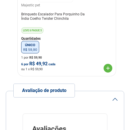
Majestic pet
Brinquedo Escalador Para Porquinho Da
Índia Coelho Twister Chinchila
LEVE 6 PAGUE 5
Quantidades
ÚNICO
R$
59
,
90
1 por
R$
59,90
R$
49,92
6
por
cada
ou
1
x R$
59,90
Avaliação de produto
Avaliações