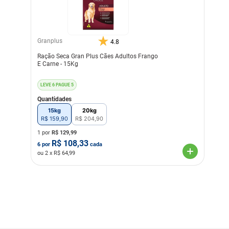
Granplus
4.8
Ração Seca Gran Plus Cães Adultos Frango
E Carne - 15Kg
LEVE 6 PAGUE 5
Quantidades
15kg
20kg
R$
159
,
90
R$
204
,
90
1 por
R$
129,99
R$
108,33
6
por
cada
ou
2
x R$
64,99