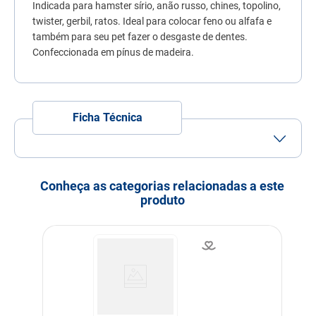
Indicada para hamster sírio, anão russo, chines, topolino,
7
º
quatree
twister, gerbil, ratos. Ideal para colocar feno ou alfafa e
8
º
sachê gato
também para seu pet fazer o desgaste de dentes.
Confeccionada em pínus de madeira.
9
º
ração úmida
10
º
ração premier
Ficha Técnica
Conheça as categorias relacionadas a este
produto