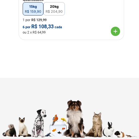
15kg
20kg
R$
159
,
90
R$
204
,
90
1 por
R$
129,99
R$
108,33
6
por
cada
ou
2
x R$
64,99