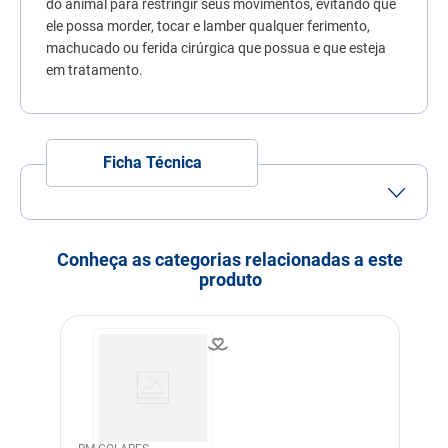
do animal para restringir seus movimentos, evitando que
7
º
fórmula natural
ele possa morder, tocar e lamber qualquer ferimento,
machucado ou ferida cirúrgica que possua e que esteja
8
º
sachê gato
em tratamento.
9
º
ração úmida
10
º
ração premier
Ficha Técnica
Porte
Porte Grande
Porte Gigante
Idade
Adulto
Idoso
Conheça as categorias relacionadas a este
produto
Indicação
Cachorros
Indicação Veterinária
Processos pós cirúrgicos
Linha
Cuidado com o Pet