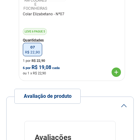
RM COLARES
E
FOCINHEIRAS
Colar Elizabetano - Nº07
LEVE 6 PAGUE 5
Quantidades
07
R$
22
,
90
1 por
R$
22,90
R$
19,08
6
por
cada
ou
1
x R$
22,90
Avaliação de produto
Avaliações