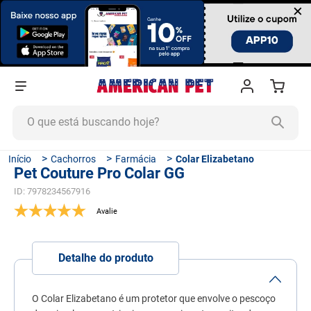
×
O que está buscando hoje?
TERMOS MAIS BUSCADOS
Cachorros
Farmácia
Colar Elizabetano
Pet Couture Pro Colar GG
1
º
ração cachorro
ID
:
7978234567916
2
º
ração gato
3
º
tapete higiênico
4
º
areia
Detalhe do produto
5
º
ração
6
º
quatree
O Colar Elizabetano é um protetor que envolve o pescoço