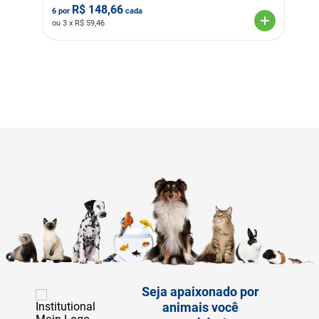
R$
148,66
6
por
cada
ou
3
x R$
59,46
Seja apaixonado por
animais você