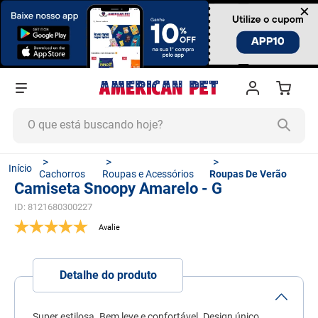
×
O que está buscando hoje?
TERMOS MAIS BUSCADOS
Cachorros
Roupas e Acessórios
Roupas De Verão
1
º
ração cachorro
Camiseta Snoopy Amarelo - G
2
º
ração gato
ID
:
8121680300227
3
º
tapete higiênico
4
º
areia
Detalhe do produto
5
º
ração
6
º
fórmula natural
Super estilosa. Bem leve e confortável. Design único.