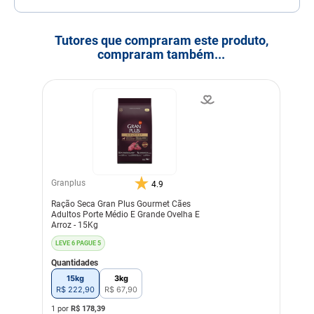
Tutores que compraram este produto,
compraram também...
Granplus
4.9
Ração Seca Gran Plus Gourmet Cães
Adultos Porte Médio E Grande Ovelha E
Arroz - 15Kg
LEVE 6 PAGUE 5
Quantidades
15kg
3kg
R$
222
,
90
R$
67
,
90
1 por
R$
178,39