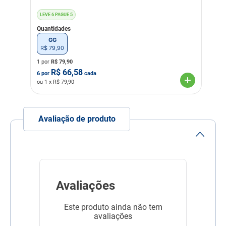
LEVE 6 PAGUE 5
Quantidades
GG
R$
79
,
90
1 por
R$
79,90
R$
66,58
6
por
cada
ou
1
x R$
79,90
Avaliação de produto
Avaliações
Este produto ainda não tem
avaliações