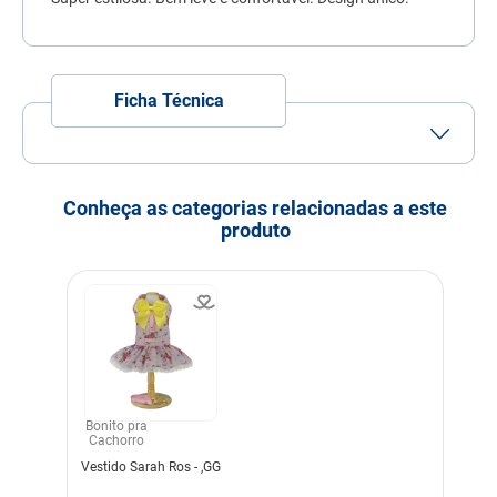
7
º
quatree
8
º
ração úmida
9
º
sachê gato
Ficha Técnica
10
º
ração premier
Porte
Porte Grande
Idade
Adulto
Idoso
Conheça as categorias relacionadas a este
produto
Indicação
Cachorros
Dimensões
Tam. G: Pescoço: 48 cm
Toráx: 80 cm Comprimento:
50 cm
Cor
Amarelo
Material
Poliéster
Viscose
Bonito pra
Linha
Conforto do Pet
Cachorro
Composição
Vestido Sarah Ros - ,GG
65%Poliéster 35%Viscose