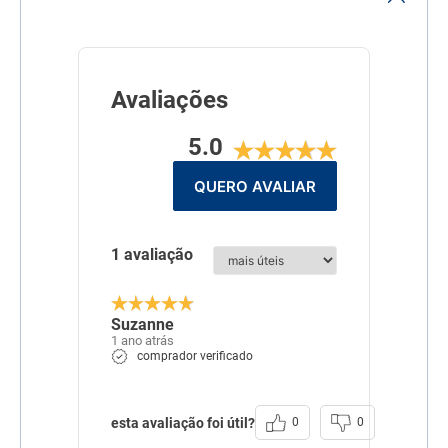
Sulfato de Glicosamina
(mín.) 1.400 mg/kg
Sulfato de Condroitina
(mín.) 1.100 mg/kg
Mannan-Oligossacarídeos
600 mg/kg
Avaliações
Fruto-Oligossacarídeos
6.000 mg/kg
5.0
Linha
N&D Prime
QUERO AVALIAR
Composição
carne de frango
(mecanicamente
separada), farinha de
vísceras de aves (mín. 10%),
1 avaliação
ovo desidratado, farinha de
peixe, farinha de torresmo
(proteína isolada de suíno),
amido de batata, amido de
Suzanne
mandioca, óleo de peixe,
1 ano atrás
óleo de frango, polpa de
comprador verificado
beterraba, casca de ervilha,
alfafa desidratada,
lignocelulose, semente de
psyllium, levedura seca de
cervejaria, cenoura
esta avaliação foi útil?
0
0
desidratada, espinafre