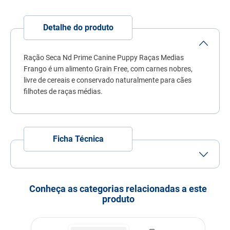
7
º
quatree
8
º
sachê gato
Detalhe do produto
9
º
ração úmida
Ração Seca Nd Prime Canine Puppy Raças Medias
10
º
ração premier
Frango é um alimento Grain Free, com carnes nobres,
livre de cereais e conservado naturalmente para cães
filhotes de raças médias.
Ficha Técnica
Tamanho do Grão
Grão Médio
Porte
Porte Médio
Conheça as categorias relacionadas a este
produto
Idade
Filhote
Indicação
Cachorros