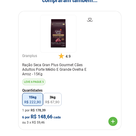
compraram também...
tocoferóis. Eventual
substitutivo: proteína
hidrolisada de peixe.
Transgênico
Sem Transgênico
Corante
Sem Corante
Sabor
Frango
Granplus
4.9
Ração Seca Gran Plus Gourmet Cães
Adultos Porte Médio E Grande Ovelha E
Arroz - 15Kg
LEVE 6 PAGUE 5
Quantidades
15kg
3kg
R$
222
,
90
R$
67
,
90
1 por
R$
178,39
R$
148,66
6
por
cada
ou
3
x R$
59,46