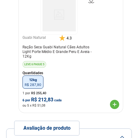
Nível de garantia
Umidade (máx.) 90 g/kg
(9%)
Proteína Bruta (mín.) 380
g/kg (38%)
Extrato Etéreo (mín.) 220
g/kg (22%)
Guabi Natural
4.3
Matéria Fibrosa (máx.) 23
g/kg (2,3%)
Ração Seca Guabi Natural Cães Adultos
Matéria Mineral (máx.) 86
Light Porte Médio E Grande Peru E Aveia -
g/kg (8,6%)
12Kg
Cálcio (mín.) 10 g/kg (1%)
Cálcio (máx.) 15 g/kg
LEVE 6 PAGUE 5
(1,5%)
Quantidades
Fósforo (mín.) 8.000 mg/kg
(0,8%)
12kg
Potássio (mín.) 5.000
R$
287
,
90
mg/kg
Ômega 6 (mín.) 30 g/kg
1 por
R$
255,40
Ômega 3 (mín.) 5.000
R$
212,83
6
por
cada
mg/kg
ou
5
x R$
51,08
DHA (mín.) 1.500 mg/kg
EPA (mín.) 1.200 mg/kg
Taurina (mín.) 1.000 mg/kg
L-Carnitina (mín.) 250
Avaliação de produto
mg/kg
Metionina (mín.) 6.000
mg/kg