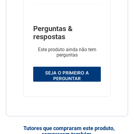
desidratado, laranja
desidratada, maçã
desidratada, blueberry
desidratado, extrato de
romã (mín. 0,075%), extrato
de chá verde, extrato de
Perguntas &
aloe vera, cúrcuma em pó,
respostas
beta caroteno, luteína,
aditivos prebióticos (FOS e
MOS), DL-metionina,
Este produto ainda não tem
taurina, L-carnitina, sulfato
de condroitina, sulfato de
perguntas
glicosamina, extrato de
yucca, zeolita, hidrolisado
de fígado de frango e suíno,
SEJA O PRIMEIRO A
vitaminas (A, D3, E, B1, B2,
PERGUNTAR
B6, B12, C, biotina, niacina,
ácido pantotênico, ácido
fólico, cloreto de colina),
cloreto de potássio, fosfato
bicálcico, ferro aminoácido
quelato, cobre aminoácido
quelato, zinco aminoácido
quelato, manganês
aminoácido quelato,
proteinato de selênio,
iodato de cálcio, propionato
Tutores que compraram este produto,
de cálcio, concentrado de