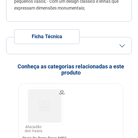
pequenos vasos; - Com um design clássico e linhas que
7
º
quatree
expressam dimensões monumentais;
8
º
ração úmida
9
º
sachê gato
Ficha Técnica
10
º
ração premier
Modo de uso
Prato Para Vasos De
Plantas E Flores
Conheça as categorias relacionadas a este
Dimensões
26,5X26,5X4
produto
Cor
Preto
Material
Plástico
Atacadão
dos Vasos