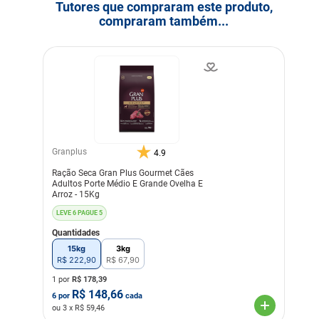
Tutores que compraram este produto,
compraram também...
Granplus
4.9
Ração Seca Gran Plus Gourmet Cães
Adultos Porte Médio E Grande Ovelha E
Arroz - 15Kg
LEVE 6 PAGUE 5
Quantidades
15kg
3kg
R$
222
,
90
R$
67
,
90
1 por
R$
178,39
R$
148,66
6
por
cada
ou
3
x R$
59,46