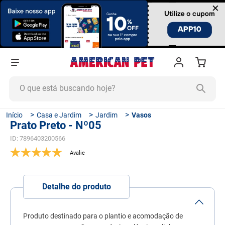
×
O que está buscando hoje?
TERMOS MAIS BUSCADOS
Casa e Jardim
Jardim
Vasos
Prato Preto - Nº05
1
º
ração cachorro
ID
:
7896403200566
2
º
ração gato
3
º
tapete higiênico
4
º
areia
Detalhe do produto
5
º
ração
6
º
fórmula natural
Produto destinado para o plantio e acomodação de