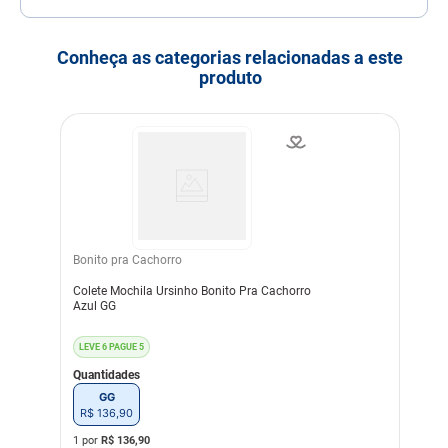
Porte
Porte Mini
Idade
Adulto
Idoso
Conheça as categorias relacionadas a este
produto
Indicação
Cachorros
Modo de uso
Ajustar conforme tamanho
do Pet. É recomendado
evitar contato com
superfícies ásperas ou
cortantes como mordidas,
por exemplo.
Indicação Veterinária
Para a segurança do
passeio com o Pet
Bonito pra Cachorro
Dimensões
Colete Mochila Ursinho Bonito Pra Cachorro
Espessura: Tamanho PP:
Azul GG
1cm
Circunferência Min
Pescoço: Tamanho PP:
LEVE 6 PAGUE 5
33cm
Quantidades
Circunferência Max
Pescoço: Tamanho PP:
GG
46,5cm
R$
136
,
90
Circunferência Min Peitoral:
1 por
R$
136,90
Tamanho PP: 33cm