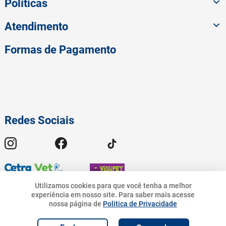
Políticas
Atendimento
Formas de Pagamento
Redes Sociais
Utilizamos cookies para que você tenha a melhor
experiência em nosso site.
Para saber mais acesse
45
,
90
nossa página de
Politica de Privacidade
© 2023 American Pet - Todos os Direitos Reservados | Pet.Bandeirantes
10
%
R$
R$
41
,
31
Comércio de Rações Ltda - CNPJ 19.676.776/0001-54 | Avenida
R$
45
,
90
Geremario Dantas, 01413 - Freguesia (Jacarepaguá) - Rio de Janeiro - RJ.