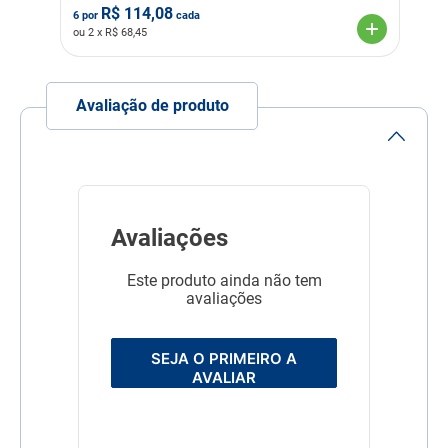
R$
114,08
Circunferência Max
6
por
cada
Peitoral: Tamanho PP:
ou
2
x R$
68,45
46,5cm
Cor
Roxo
Avaliação de produto
Material
Poliéster
Linha
Cuidado com o Pet
Composição
Poliéster
Avaliações
Este produto ainda não tem
avaliações
SEJA O PRIMEIRO A
AVALIAR