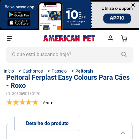
×
O que está buscando hoje?
TERMOS MAIS BUSCADOS
Cachorros
Passeio
Peitorais
Peitoral Ferplast Easy Colours Para Cães
1
º
ração cachorro
- Roxo
2
º
ração gato
ID
:
8010690130170
3
º
tapete higiênico
4
º
areia
5
º
ração
Detalhe do produto
6
º
ração úmida