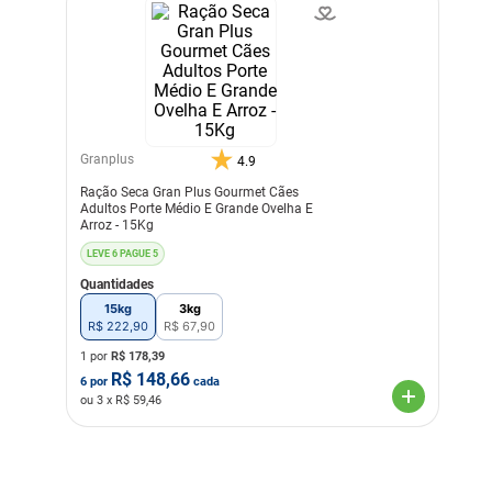
Granplus
4.9
Ração Seca Gran Plus Gourmet Cães
Adultos Porte Médio E Grande Ovelha E
Arroz - 15Kg
LEVE 6 PAGUE 5
Quantidades
15kg
3kg
R$
222
,
90
R$
67
,
90
1 por
R$
178,39
R$
148,66
6
por
cada
ou
3
x R$
59,46