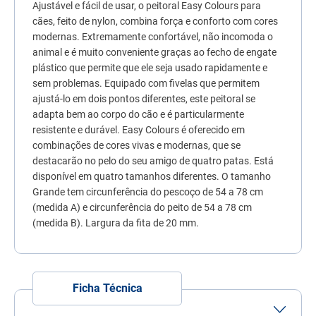
Ajustável e fácil de usar, o peitoral Easy Colours para
7
º
fórmula natural
cães, feito de nylon, combina força e conforto com cores
8
º
quatree
modernas. Extremamente confortável, não incomoda o
animal e é muito conveniente graças ao fecho de engate
9
º
ração premier
plástico que permite que ele seja usado rapidamente e
sem problemas. Equipado com fivelas que permitem
10
º
sachê gato
ajustá-lo em dois pontos diferentes, este peitoral se
adapta bem ao corpo do cão e é particularmente
resistente e durável. Easy Colours é oferecido em
combinações de cores vivas e modernas, que se
destacarão no pelo do seu amigo de quatro patas. Está
disponível em quatro tamanhos diferentes. O tamanho
Grande tem circunferência do pescoço de 54 a 78 cm
(medida A) e circunferência do peito de 54 a 78 cm
(medida B). Largura da fita de 20 mm.
Ficha Técnica