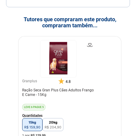
Tutores que compraram este produto,
compraram também...
Granplus
4.8
Ração Seca Gran Plus Cães Adultos Frango
E Carne - 15Kg
LEVE 6 PAGUE 5
Quantidades
15kg
20kg
R$
159
,
90
R$
204
,
90
1 por
R$
129,99