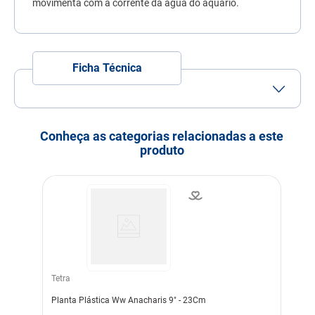
movimenta com a corrente da água do aquário.
7
º
quatree
8
º
sachê gato
9
º
ração úmida
Ficha Técnica
10
º
ração premier
Conheça as categorias relacionadas a este
produto
Tetra
Planta Plástica Ww Anacharis 9" - 23Cm