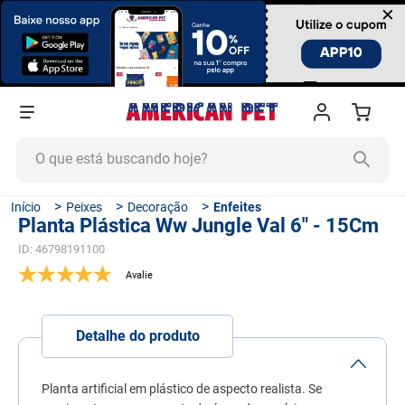
×
O que está buscando hoje?
TERMOS MAIS BUSCADOS
Peixes
Decoração
Enfeites
Planta Plástica Ww Jungle Val 6" - 15Cm
1
º
ração cachorro
ID
:
46798191100
2
º
ração gato
3
º
tapete higiênico
4
º
areia
Detalhe do produto
5
º
ração
6
º
fórmula natural
Planta artificial em plástico de aspecto realista. Se