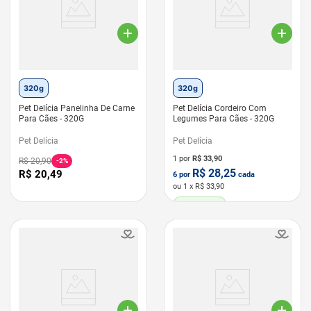
320g
320g
Pet Delícia Panelinha De Carne
Pet Delícia Cordeiro Com
Para Cães - 320G
Legumes Para Cães - 320G
Pet Delícia
Pet Delícia
1 por
R$
33,90
R$
20
,
90
-
2%
R$
28,25
R$
20
,
49
6
por
cada
ou
1
x R$
33,90
LEVE 6 PAGUE 5