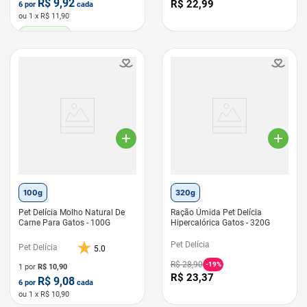
R$
9,92
R$
22
,
99
6
por
cada
ou
1
x R$
11,90
LEVE 6 PAGUE 5
100g
320g
Pet Delícia Molho Natural De
Ração Úmida Pet Delícia
Carne Para Gatos - 100G
Hipercalórica Gatos - 320G
Pet Delícia
Pet Delícia
5.0
R$
28
,
90
-
19%
1 por
R$
10,90
R$
23
,
37
R$
9,08
6
por
cada
ou
1
x R$
10,90