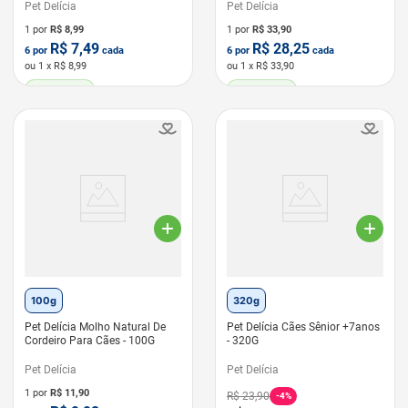
Pet Delícia
Pet Delícia
1 por
R$
8,99
1 por
R$
33,90
R$
7,49
R$
28,25
6
por
cada
6
por
cada
ou
1
x R$
8,99
ou
1
x R$
33,90
LEVE 6 PAGUE 5
LEVE 6 PAGUE 5
100g
320g
Pet Delícia Molho Natural De
Pet Delícia Cães Sênior +7anos
Cordeiro Para Cães - 100G
- 320G
Pet Delícia
Pet Delícia
1 por
R$
11,90
R$
23
,
90
-
4%