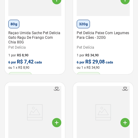
80g
320g
Raçao Umida Sache Pet Delicia
Pet Delícia Peixe Com Legumes
Gato Ragu De Frango Com
Para Cães - 320G
Chia 80G
Pet Delícia
Pet Delícia
1 por
R$
8,90
1 por
R$
34,90
R$
7,42
R$
29,08
6
por
cada
6
por
cada
ou
1
x R$
8,90
ou
1
x R$
34,90
LEVE 6 PAGUE 5
LEVE 6 PAGUE 5