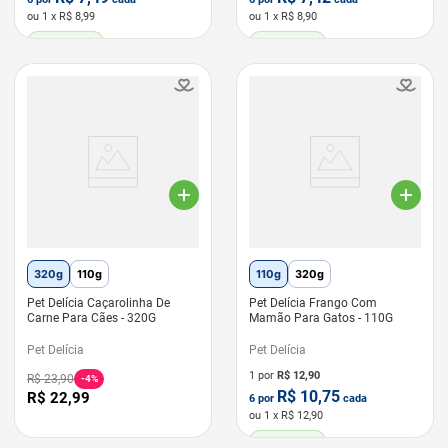
ou
1
x R$
8,99
ou
1
x R$
8,90
LEVE 6 PAGUE 5
LEVE 6 PAGUE 5
320g
110g
110g
320g
Pet Delícia Caçarolinha De
Pet Delícia Frango Com
Carne Para Cães - 320G
Mamão Para Gatos - 110G
Pet Delícia
Pet Delícia
1 por
R$
12,90
R$
23
,
90
-
4%
R$
10,75
R$
22
,
99
6
por
cada
ou
1
x R$
12,90
LEVE 6 PAGUE 5