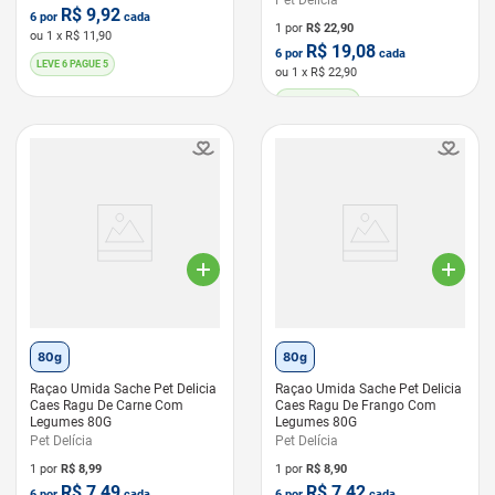
Pet Delícia
R$
9,92
6
por
cada
1 por
R$
22,90
ou
1
x R$
11,90
R$
19,08
6
por
cada
LEVE 6 PAGUE 5
ou
1
x R$
22,90
LEVE 6 PAGUE 5
80g
80g
Raçao Umida Sache Pet Delicia
Raçao Umida Sache Pet Delicia
Caes Ragu De Carne Com
Caes Ragu De Frango Com
Legumes 80G
Legumes 80G
Pet Delícia
Pet Delícia
1 por
R$
8,99
1 por
R$
8,90
R$
7,49
R$
7,42
6
por
cada
6
por
cada