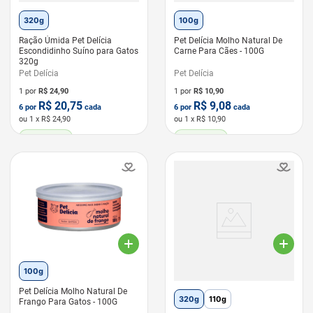
320g
100g
Ração Úmida Pet Delícia
Pet Delícia Molho Natural De
Escondidinho Suíno para Gatos
Carne Para Cães - 100G
320g
Pet Delícia
Pet Delícia
1 por
R$
24,90
1 por
R$
10,90
R$
20,75
R$
9,08
6
por
cada
6
por
cada
ou
1
x R$
24,90
ou
1
x R$
10,90
LEVE 6 PAGUE 5
LEVE 6 PAGUE 5
100g
Pet Delícia Molho Natural De
320g
110g
Frango Para Gatos - 100G