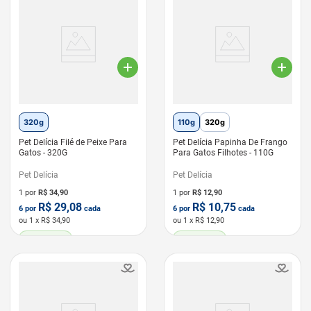
320g
110g
320g
Pet Delícia Filé de Peixe Para
Pet Delícia Papinha De Frango
Gatos - 320G
Para Gatos Filhotes - 110G
Pet Delícia
Pet Delícia
1 por
R$
34,90
1 por
R$
12,90
R$
29,08
R$
10,75
6
por
cada
6
por
cada
ou
1
x R$
34,90
ou
1
x R$
12,90
LEVE 6 PAGUE 5
LEVE 6 PAGUE 5