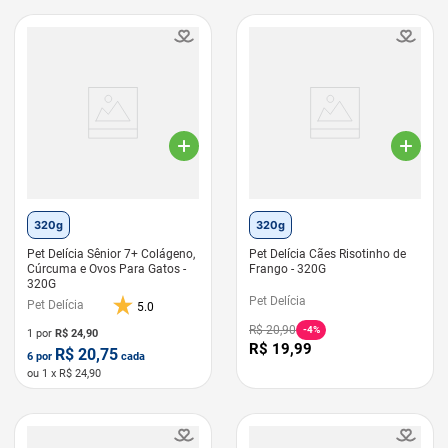
320g
320g
Pet Delícia Sênior 7+ Colágeno,
Pet Delícia Cães Risotinho de
Cúrcuma e Ovos Para Gatos -
Frango - 320G
320G
Pet Delícia
Pet Delícia
5.0
R$
20
,
90
-
4%
1 por
R$
24,90
R$
19
,
99
R$
20,75
6
por
cada
ou
1
x R$
24,90
LEVE 6 PAGUE 5