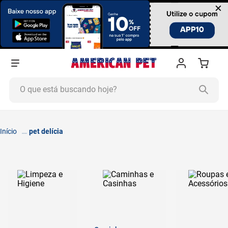
×
O que está buscando hoje?
TERMOS MAIS BUSCADOS
1
º
ração cachorro
pet delícia
2
º
ração gato
3
º
tapete higiênico
4
º
areia
5
º
ração
6
º
fórmula natural