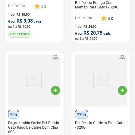
Pet Delícia Frango Com
Pet Delícia
5.0
Mamão Para Gatos - 320G
1 por
R$
10,90
Pet Delícia
5.0
R$
9,08
6
por
cada
ou
1
x R$
10,90
1 por
R$
24,90
R$
20,75
6
por
cada
LEVE 6 PAGUE 5
ou
1
x R$
24,90
LEVE 6 PAGUE 5
80g
320g
Raçao Umida Sache Pet Delicia
Pet Delícia Cordeiro Para Gatos
Gato Ragu De Carne Com Chia
- 320G
80G