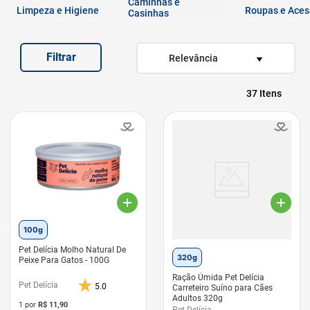
Caminhas e
7
º
quatree
Limpeza e Higiene
Roupas e Aces
Casinhas
8
º
sachê gato
Filtrar
9
º
ração úmida
Relevância
10
º
ração premier
37
100g
Pet Delícia Molho Natural De
320g
Peixe Para Gatos - 100G
Ração Úmida Pet Delícia
Pet Delícia
5.0
Carreteiro Suíno para Cães
Adultos 320g
1 por
R$
11,90