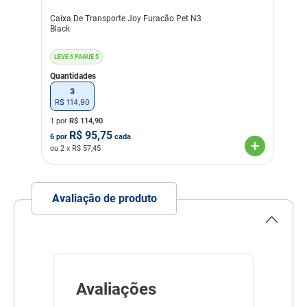
Caixa De Transporte Joy Furacão Pet N3
Black
LEVE 6 PAGUE 5
Quantidades
3
R$
114
,
90
1 por
R$
114,90
R$
95,75
6
por
cada
ou
2
x R$
57,45
Avaliação de produto
Avaliações