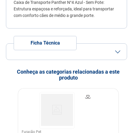
Caixa de Transporte Panther N°4 Azul - Sem Pote:
7
º
quatree
Estrutura espaçosa e reforçada, ideal para transportar
8
º
sachê gato
com conforto cães de médio a grande porte.
9
º
ração úmida
10
º
ração premier
Ficha Técnica
Conheça as categorias relacionadas a este
produto
Furacão Pet