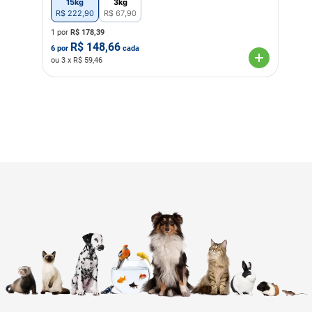
15kg
3kg
R$
222
,
90
R$
67
,
90
1 por
R$
178,39
R$
148,66
6
por
cada
ou
3
x R$
59,46