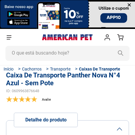
×
O que está buscando hoje?
TERMOS MAIS BUSCADOS
Cachorros
Transporte
Caixas De Transporte
Caixa De Transporte Panther Nova N°4
1
º
ração cachorro
Azul - Sem Pote
2
º
ração gato
ID
:
0609963876648
3
º
tapete higiênico
4
º
areia
5
º
ração
Detalhe do produto
6
º
fórmula natural