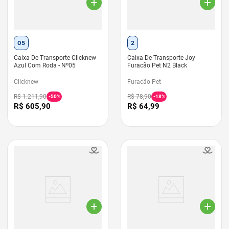
05
2
Caixa De Transporte Clicknew
Caixa De Transporte Joy
Azul Com Roda - Nº05
Furacão Pet N2 Black
Clicknew
Furacão Pet
R$
1
.
211
,
90
R$
78
,
90
-
50%
-
18%
R$
605
,
90
R$
64
,
99