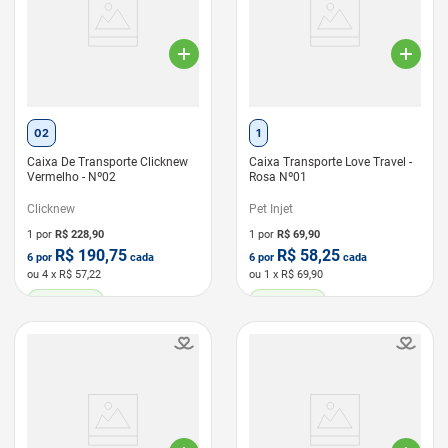
02
1
Caixa De Transporte Clicknew
Caixa Transporte Love Travel -
Vermelho - Nº02
Rosa Nº01
Clicknew
Pet Injet
1 por
R$
228,90
1 por
R$
69,90
R$
190,75
R$
58,25
6
por
cada
6
por
cada
ou
4
x R$
57,22
ou
1
x R$
69,90
LEVE 6 PAGUE 5
LEVE 6 PAGUE 5