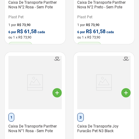
Caixa De Transporte Panther
Caixa De Transporte Panther
Nova N°2 Rosa - Sem Pote
Nova N°2 Preto - Sem Pote
Plast Pet
Plast Pet
1 por
R$
73,90
1 por
R$
73,90
R$
61,58
R$
61,58
6
por
cada
6
por
cada
ou
1
x R$
73,90
ou
1
x R$
73,90
LEVE 6 PAGUE 5
LEVE 6 PAGUE 5
1
3
Caixa De Transporte Panther
Caixa De Transporte Joy
Nova N°1 Rosa - Sem Pote
Furacão Pet N3 Black