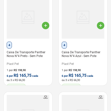
4
4
Caixa De Transporte Panther
Caixa De Transporte Panther
Nova N°4 Preto - Sem Pote
Nova N°4 Azul - Sem Pote
Plast Pet
Plast Pet
1 por
R$
198,90
1 por
R$
198,90
R$
165,75
R$
165,75
6
por
cada
6
por
cada
ou
3
x R$
66,30
ou
3
x R$
66,30
LEVE 6 PAGUE 5
LEVE 6 PAGUE 5