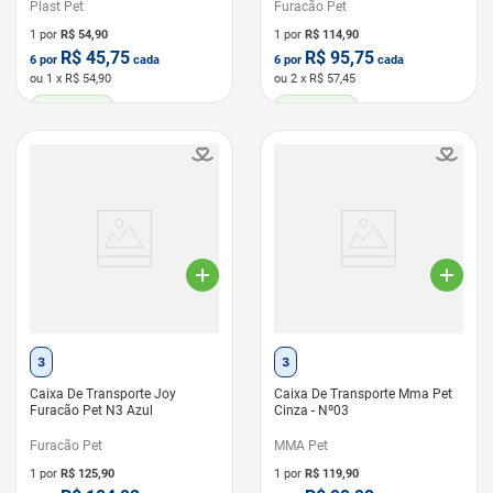
Plast Pet
Furacão Pet
1 por
R$
54,90
1 por
R$
114,90
R$
45,75
R$
95,75
6
por
cada
6
por
cada
ou
1
x R$
54,90
ou
2
x R$
57,45
LEVE 6 PAGUE 5
LEVE 6 PAGUE 5
3
3
Caixa De Transporte Joy
Caixa De Transporte Mma Pet
Furacão Pet N3 Azul
Cinza - Nº03
Furacão Pet
MMA Pet
1 por
R$
125,90
1 por
R$
119,90