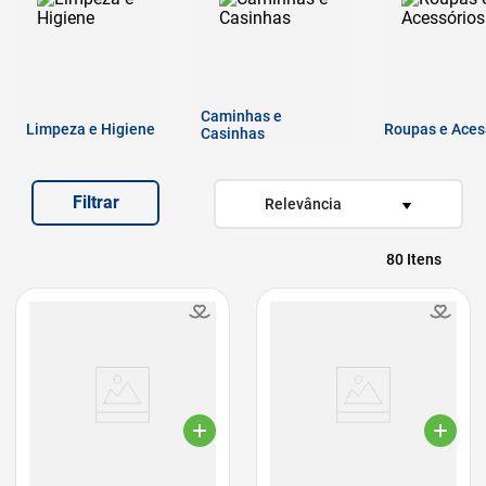
7
º
quatree
8
º
ração úmida
9
º
sachê gato
Caminhas e
Limpeza e Higiene
10
º
ração premier
Roupas e Aces
Casinhas
Filtrar
Relevância
80