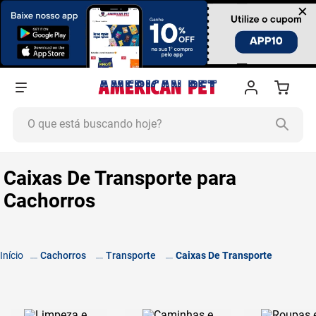
×
O que está buscando hoje?
TERMOS MAIS BUSCADOS
Caixas De Transporte para
1
º
ração cachorro
Cachorros
2
º
ração gato
3
º
tapete higiênico
4
º
areia
Cachorros
Transporte
Caixas De Transporte
5
º
ração
6
º
fórmula natural