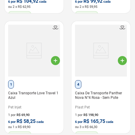
R$
104,92
R$
99,92
6
por
cada
6
por
cada
ou
2
x R$
62,95
ou
2
x R$
59,95
LEVE 6 PAGUE 5
LEVE 6 PAGUE 5
1
4
Caixa Transporte Love Travel 1
Caixa De Transporte Panther
Azul
Nova N°4 Rosa - Sem Pote
Pet Injet
Plast Pet
1 por
R$
69,90
1 por
R$
198,90
R$
58,25
R$
165,75
6
por
cada
6
por
cada
ou
1
x R$
69,90
ou
3
x R$
66,30
LEVE 6 PAGUE 5
LEVE 6 PAGUE 5