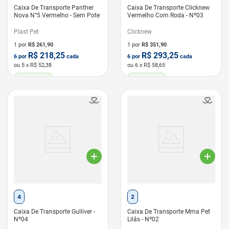
Caixa De Transporte Panther
Caixa De Transporte Clicknew
Nova N°5 Vermelho - Sem Pote
Vermelho Com Roda - Nº03
Plast Pet
Clicknew
1 por
R$
261,90
1 por
R$
351,90
R$
218,25
R$
293,25
6
por
cada
6
por
cada
ou
5
x R$
52,38
ou
6
x R$
58,65
LEVE 6 PAGUE 5
LEVE 6 PAGUE 5
4
2
Caixa De Transporte Gulliver -
Caixa De Transporte Mma Pet
Nº04
Lilás - Nº02