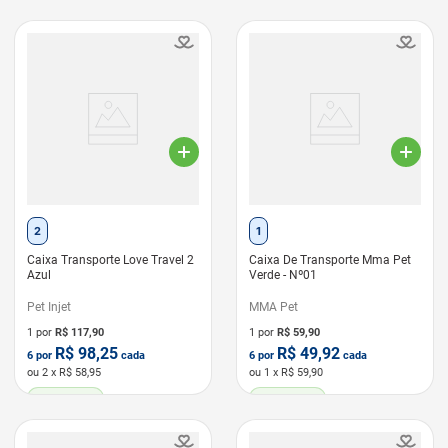
2
1
Caixa Transporte Love Travel 2
Caixa De Transporte Mma Pet
Azul
Verde - Nº01
Pet Injet
MMA Pet
1 por
R$
117,90
1 por
R$
59,90
R$
98,25
R$
49,92
6
por
cada
6
por
cada
ou
2
x R$
58,95
ou
1
x R$
59,90
LEVE 6 PAGUE 5
LEVE 6 PAGUE 5