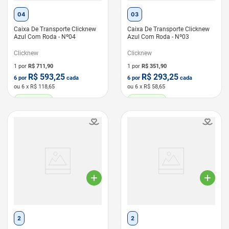
04
03
Caixa De Transporte Clicknew
Caixa De Transporte Clicknew
Azul Com Roda - Nº04
Azul Com Roda - Nº03
Clicknew
Clicknew
1 por
R$
711,90
1 por
R$
351,90
R$
593,25
R$
293,25
6
por
cada
6
por
cada
ou
6
x R$
118,65
ou
6
x R$
58,65
LEVE 6 PAGUE 5
LEVE 6 PAGUE 5
2
2