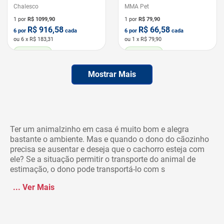
Chalesco
MMA Pet
1 por
R$
1099,90
1 por
R$
79,90
R$
916,58
R$
66,58
6
por
cada
6
por
cada
ou
6
x R$
183,31
ou
1
x R$
79,90
LEVE 6 PAGUE 5
LEVE 6 PAGUE 5
Mostrar Mais
Ter um animalzinho em casa é muito bom e alegra
bastante o ambiente. Mas e quando o dono do cãozinho
precisa se ausentar e deseja que o cachorro esteja com
ele? Se a situação permitir o transporte do animal de
estimação, o dono pode transportá-lo com s
...
Ver Mais