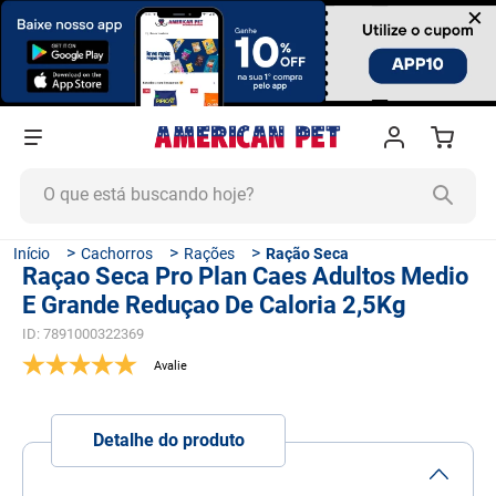
×
O que está buscando hoje?
TERMOS MAIS BUSCADOS
Cachorros
Rações
Ração Seca
Raçao Seca Pro Plan Caes Adultos Medio
1
º
ração cachorro
E Grande Reduçao De Caloria 2,5Kg
2
º
ração gato
ID
:
7891000322369
3
º
tapete higiênico
4
º
areia
5
º
ração
Detalhe do produto
6
º
ração úmida