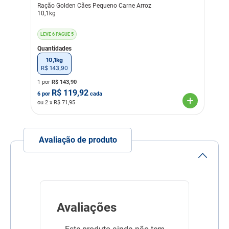
Ração Golden Cães Pequeno Carne Arroz
10,1kg
LEVE 6 PAGUE 5
Quantidades
10,1kg
R$
143
,
90
1 por
R$
143,90
R$
119,92
6
por
cada
ou
2
x R$
71,95
Avaliação de produto
Avaliações