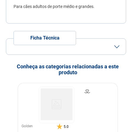
7
º
fórmula natural
Para cães adultos de porte médio e grandes.
8
º
quatree
9
º
ração premier
10
º
sachê gato
Ficha Técnica
Conheça as categorias relacionadas a este
produto
Golden
5.0