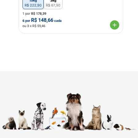
15kg
3kg
R$
222
,
90
R$
67
,
90
1 por
R$
178,39
R$
148,66
6
por
cada
ou
3
x R$
59,46