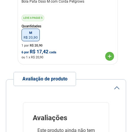
Bola Pata Osso M com Corda Petgrows
Material
Borracha
Poliéster
LEVE 6 PAGUE 5
Linha
Divertimento do Pet
Quantidades
Composição
Borracha; Fibras de
M
Poliéster
R$
20
,
90
1 por
R$
20,90
R$
17,42
6
por
cada
ou
1
x R$
20,90
Avaliação de produto
Avaliações
Este produto ainda não tem