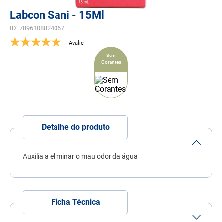
7
º
quatree
Labcon Sani - 15Ml
8
º
sachê gato
ID
:
7896108824067
9
º
ração úmida
Sem
10
º
ração premier
Corantes
Detalhe do produto
Auxilia a eliminar o mau odor da água
Ficha Técnica