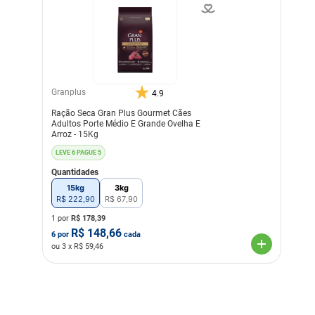
Granplus
4.9
Ração Seca Gran Plus Gourmet Cães
Adultos Porte Médio E Grande Ovelha E
Arroz - 15Kg
LEVE 6 PAGUE 5
Quantidades
15kg
3kg
R$
222
,
90
R$
67
,
90
1 por
R$
178,39
R$
148,66
6
por
cada
ou
3
x R$
59,46