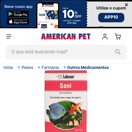
×
O que está buscando hoje?
TERMOS MAIS BUSCADOS
Peixes
Farmácia
Outros Medicamentos
1
º
ração cachorro
2
º
ração gato
3
º
tapete higiênico
4
º
areia
5
º
ração
6
º
fórmula natural