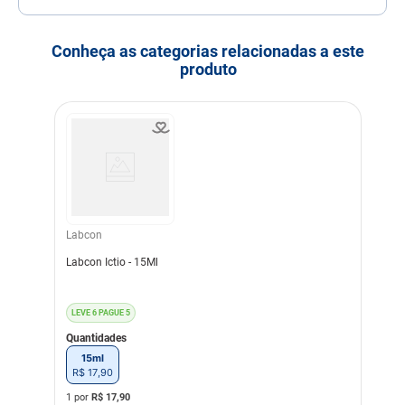
Indicação
Peixes
Modo de uso
1. Calcule o volume de água
Conheça as categorias relacionadas a este
do aquário;
produto
2. Adicione uma gota de
Labcon Sani para cada litro
de água, caso o aquário já
apresente mau cheiro.
A água fica turva e com
mau cheiro em decorrência
do excesso de matéria
orgânica, ou seja, sobras de
ração e acúmulo de fezes.
Para solucionar este contra
tempo, sugerimos que
Labcon
verifique a quantidade de
ração fornecida (ofereça
Labcon Ictio - 15Ml
sempre uma quantidade de
ração que seja consumida
completamente em até 5
minutos), aplique Labcon
LEVE 6 PAGUE 5
Cristal e Labcon Sani, em
Quantidades
seguida realize uma
sifonagem do fundo.
15ml
R$
17
,
90
O floculador, Labcon
1 por
R$
17,90
Cristal, deve ser aplicado a