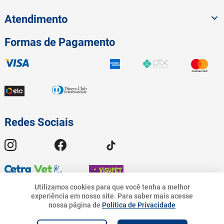
Atendimento
Formas de Pagamento
Redes Sociais
Utilizamos cookies para que você tenha a melhor
experiência em nosso site.
Para saber mais acesse
16
,
90
© 2023 American Pet - Todos os Direitos Reservados | Pet.Bandeirantes
nossa página de
Politica de Privacidade
10
%
R$
R$
15
,
21
Comércio de Rações Ltda - CNPJ 19.676.776/0001-54 | Avenida
R$
16
,
90
Geremario Dantas, 01413 - Freguesia (Jacarepaguá) - Rio de Janeiro - RJ.