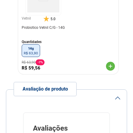
Vitamina B2 (mín.) 2.000
mg 2 mg
Niacina (mín.) 5.000 mg 6
mg
Vetnil
5.0
Vitamina B5 (mín.) 3.000
Probiotico Vetnil C/G - 14G
mg 3 mg
Vitamina B6 (mín.) 15 g 17
mg
Quantidades
Vitamina B12 (mín.)
250.000 mcg 250 mcg
14g
R$
63
,
90
Modo de uso
Agite antes de usar.
Administrar 0,5 mL, por via
R$
63
,
90
-
7%
oral, para cada 5 kg de peso
R$
59
,
56
corporal, 1 vez ao dia ou a
critério do profissional
responsável pela nutrição
de seu animal.
Avaliação de produto
Indicação Veterinária
Indicado para cães e gatos,
em qualquer idade, que
necessitem do aporte
desses nutrientes.
Linha
Suplementação
Avaliações
Composição
Ácido Fólico, Vitamina B1,