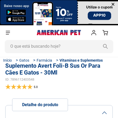
×
O que está buscando hoje?
TERMOS MAIS BUSCADOS
Gatos
Farmácia
Vitaminas e Suplementos
Suplemento Avert Foli-B Sus Or Para
1
º
ração cachorro
Cães E Gatos - 30Ml
2
º
ração gato
ID
:
7896112403548
3
º
tapete higiênico
5.0
4
º
areia
5
º
ração
Detalhe do produto
6
º
fórmula natural