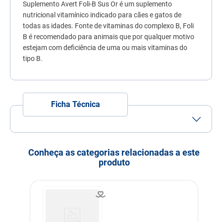
Suplemento Avert Foli-B Sus Or é um suplemento
7
º
quatree
nutricional vitamínico indicado para cães e gatos de
8
º
sachê gato
todas as idades. Fonte de vitaminas do complexo B, Foli
B é recomendado para animais que por qualquer motivo
9
º
ração úmida
estejam com deficiência de uma ou mais vitaminas do
tipo B.
10
º
ração premier
Ficha Técnica
Porte
Porte
Porte
Porte
Pequeno
Médio
Grande
Conheça as categorias relacionadas a este
Idade
Adulto
Filhote
Idoso
produto
Indicação
Cachorros
Gatos
Nível de garantia
Ácido fólico (mín.) 9.000
mg 10 mg
Vitamina B1 (mín.) 4.000
mg 5 mg