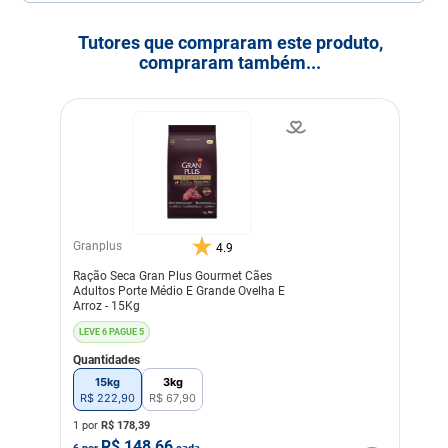
Tutores que compraram este produto,
compraram também...
Granplus
4.9
Ração Seca Gran Plus Gourmet Cães
Adultos Porte Médio E Grande Ovelha E
Arroz - 15Kg
LEVE 6 PAGUE 5
Quantidades
15kg
3kg
R$
222
,
90
R$
67
,
90
1 por
R$
178,39
R$
148,66