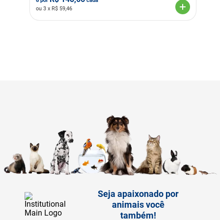
6
por
cada
ou
3
x R$
59,46
Seja apaixonado por
animais você
também!