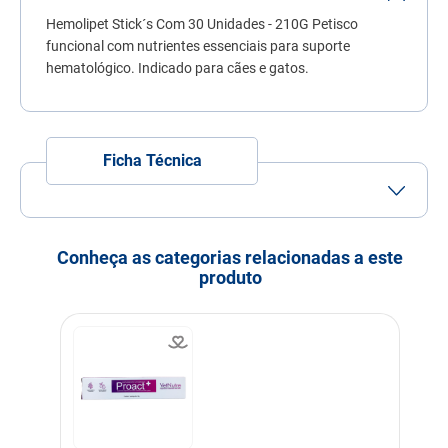
7
º
fórmula natural
Hemolipet Stick´s Com 30 Unidades - 210G Petisco
funcional com nutrientes essenciais para suporte
8
º
sachê gato
hematológico. Indicado para cães e gatos.
9
º
ração úmida
10
º
ração premier
Ficha Técnica
Conheça as categorias relacionadas a este
produto