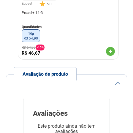
Ecovet
5.0
Proact+ 14 G
Quantidades
14g
R$
54
,
90
R$
54
,
90
-
15%
R$
46
,
67
Avaliação de produto
Avaliações
Este produto ainda não tem
avaliações