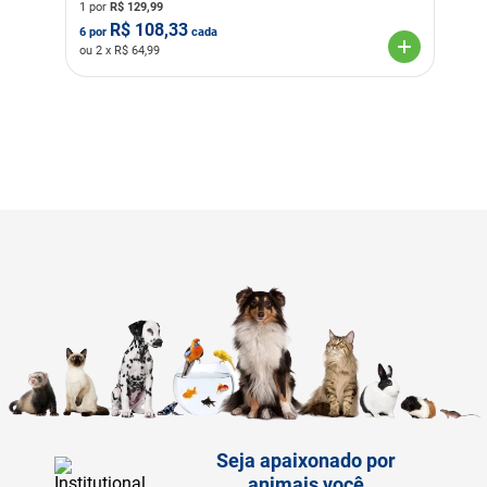
1 por
R$
129,99
R$
108,33
6
por
cada
ou
2
x R$
64,99
Seja apaixonado por
animais você