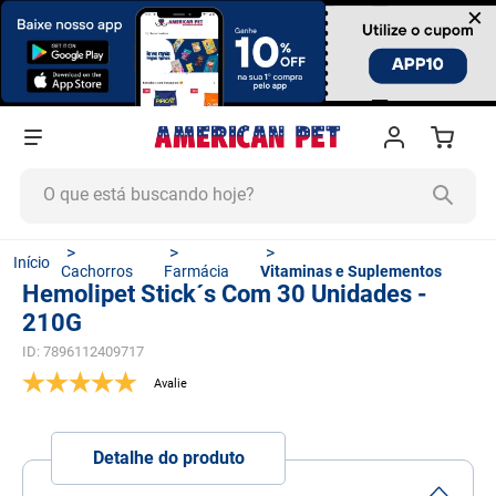
×
O que está buscando hoje?
TERMOS MAIS BUSCADOS
Cachorros
Farmácia
Vitaminas e Suplementos
1
º
ração cachorro
Hemolipet Stick´s Com 30 Unidades -
210G
2
º
ração gato
ID
:
7896112409717
3
º
tapete higiênico
4
º
areia
5
º
ração
Detalhe do produto
6
º
quatree