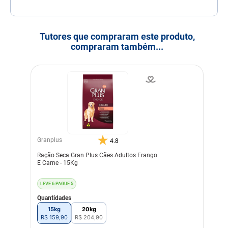
Tutores que compraram este produto,
compraram também...
Granplus
4.8
Ração Seca Gran Plus Cães Adultos Frango
E Carne - 15Kg
LEVE 6 PAGUE 5
Quantidades
15kg
20kg
R$
159
,
90
R$
204
,
90