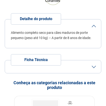
7
º
fórmula natural
8
º
sachê gato
Detalhe do produto
9
º
ração úmida
10
º
ração premier
Alimento completo seco para cães maduros de porte
pequeno (peso até 10 kg) – A partir de 8 anos de idade.
Ficha Técnica
Tamanho do Grão
Grão Pequeno
Porte
Porte Mini
Porte Pequeno
Conheça as categorias relacionadas a este
produto
Idade
Idoso
Indicação
Cachorros
Nível de garantia