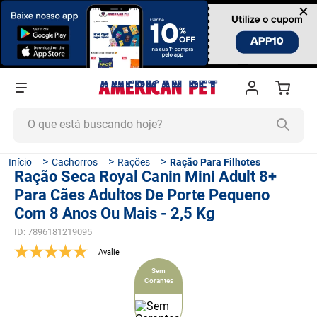
×
O que está buscando hoje?
TERMOS MAIS BUSCADOS
Cachorros
Rações
Ração Para Filhotes
Ração Seca Royal Canin Mini Adult 8+
1
º
ração cachorro
Para Cães Adultos De Porte Pequeno
2
º
ração gato
Com 8 Anos Ou Mais - 2,5 Kg
3
º
tapete higiênico
ID
:
7896181219095
4
º
areia
Sem
5
º
ração
Corantes
6
º
quatree