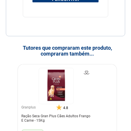
E, C, D3, B1, B2, B6, B12,
PP), ácido pantotênico,
biotina, ácido fólico, cloreto
de colina, sulfato de ferro,
sulfato de cobre, óxido de
manganês, óxido de zinco,
óxido de magnésio, iodato
de cálcio, levedura seca de
cervejaria, levedura
enriquecida com selênio,
Tutores que compraram este produto,
cobre aminoácido quelato,
compraram também...
manganês aminoácido
quelato, zinco aminoácido
quelato, taurina, DL-
metionina, L-carnitina,
palatabilizante à base de
fígado de frango,
antioxidante (BHA). *milho
integral moído e glúten de
milho* geneticamente
modificados por Bacillus
thuringiensis, Streptomyces
viridochromogenes,
Granplus
4.8
Agrobacterium
tumefaciens, Zea mays; e
Ração Seca Gran Plus Cães Adultos Frango
óleo de soja produzido a
E Carne - 15Kg
partir de soja
geneticamente modificada