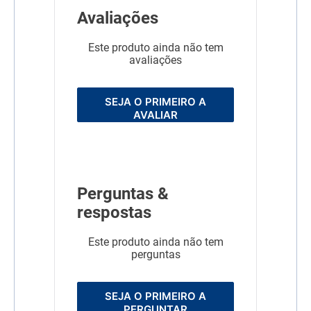
(g) (g) (g) 2 kg 41 48 54 3
Avaliações
kg 56 64 73 4 kg 69 80 91 5
kg 82 95 107 6 kg 94 108
123 7 kg 105 122 138 8 kg
Este produto ainda não tem
116 134 153 9 kg 127 147
avaliações
167 10 kg 137 159 181
Linha
Super Premium
SEJA O PRIMEIRO A
AVALIAR
Composição
Farinha de vísceras de aves,
farinha de proteína isolada
de suíno, milho integral
moído*, quirera de arroz,
gordura de frango, polpa de
beterraba, gordura suína,
glúten de milho*, óleo de
Perguntas &
peixe refinado, óleo de soja
refinado*, óleo de
respostas
borragem, fruto-
oligossacarídeos, polifenóis
de uva e chá verde 10%,
Este produto ainda não tem
tripolifosfato de sódio,
perguntas
sorbato de potássio,
carbonato de cálcio, cloreto
de sódio (sal comum),
cloreto de potássio, extrato
SEJA O PRIMEIRO A
de Marigold, vitaminas (A,
PERGUNTAR