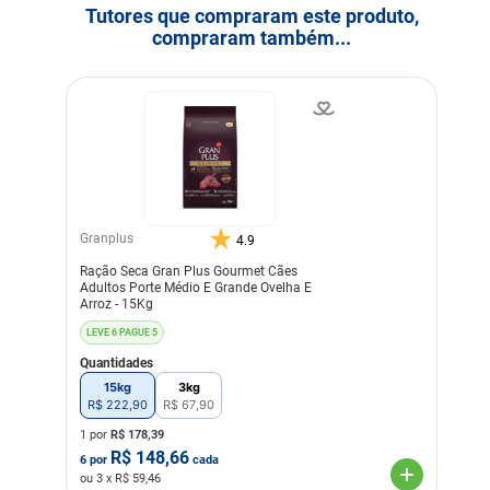
Tutores que compraram este produto,
compraram também...
Granplus
4.9
Ração Seca Gran Plus Gourmet Cães
Adultos Porte Médio E Grande Ovelha E
Arroz - 15Kg
LEVE 6 PAGUE 5
Quantidades
15kg
3kg
R$
222
,
90
R$
67
,
90
1 por
R$
178,39
R$
148,66
6
por
cada
ou
3
x R$
59,46