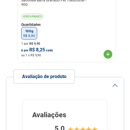
Sabonete Barra Granado Pet Tradicional -
Fragrância
Coco
90G
Linha
Higiene do Pet
LEVE 6 PAGUE 5
Composição
Quantidades
Óleo de coco, hidróxido de
sódio, água, distirilbifenil
100g
dissulfonato dissódico,
R$
9
,
90
fragrância, tiossulfato de
sódio, bht.
1 por
R$
9,90
R$
8,25
6
por
cada
ou
1
x R$
9,90
Avaliação de produto
Avaliações
5.0