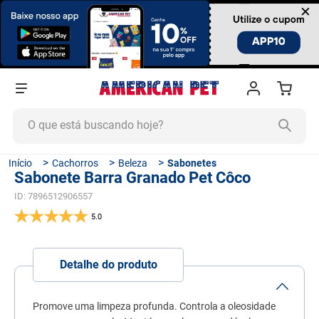
×
O que está buscando hoje?
TERMOS MAIS BUSCADOS
Cachorros
Beleza
Sabonetes
Sabonete Barra Granado Pet Côco
1
º
ração cachorro
ID
:
7896512906557
2
º
ração gato
5.0
3
º
tapete higiênico
4
º
areia
Detalhe do produto
5
º
ração
6
º
fórmula natural
Promove uma limpeza profunda. Controla a oleosidade