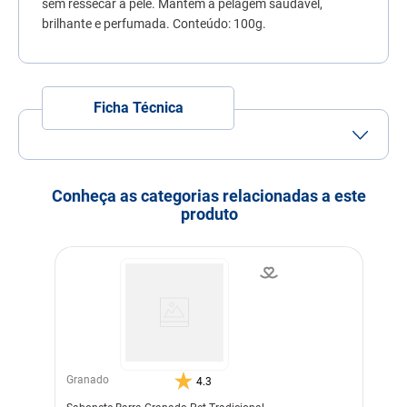
sem ressecar a pele. Mantém a pelagem saudável,
7
º
quatree
brilhante e perfumada. Conteúdo: 100g.
8
º
sachê gato
9
º
ração úmida
Ficha Técnica
10
º
ração premier
Porte
Porte
Porte
Porte
Porte
Porte
Mini
Pequeno
Médio
Grande
Gigante
Conheça as categorias relacionadas a este
Idade
Adulto
Filhote
Idoso
produto
Indicação
Cachorros
Gatos
Modo de uso
Ensaboar a pelagem
molhada, massageando até
produzir espuma. Em
seguida, enxágue
normalmente.
Garantia
36 Meses
Granado
4.3
Dimensões
9,00 x 6,00 x 3,00