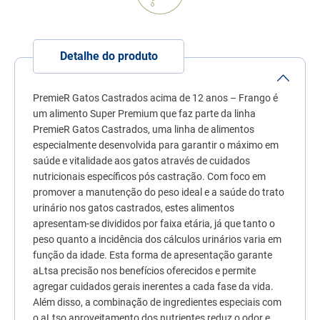
7
º
quatree
8
º
sachê gato
Detalhe do produto
9
º
ração úmida
10
º
ração premier
PremieR Gatos Castrados acima de 12 anos – Frango é
um alimento Super Premium que faz parte da linha
PremieR Gatos Castrados, uma linha de alimentos
especialmente desenvolvida para garantir o máximo em
saúde e vitalidade aos gatos através de cuidados
nutricionais específicos pós castração. Com foco em
promover a manutenção do peso ideal e a saúde do trato
urinário nos gatos castrados, estes alimentos
apresentam-se divididos por faixa etária, já que tanto o
peso quanto a incidência dos cálculos urinários varia em
função da idade. Esta forma de apresentação garante
aLtsa precisão nos benefícios oferecidos e permite
agregar cuidados gerais inerentes a cada fase da vida.
Além disso, a combinação de ingredientes especiais com
o aLtso aproveitamento dos nutrientes reduz o odor e