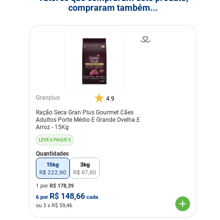
viridochromogenes).
compraram também...
Transgênico
Com Transgênico
Corante
Sem Corante
Sabor
Frango
Granplus
4.9
Ração Seca Gran Plus Gourmet Cães
Adultos Porte Médio E Grande Ovelha E
Arroz - 15Kg
LEVE 6 PAGUE 5
Quantidades
15kg
3kg
R$
222
,
90
R$
67
,
90
1 por
R$
178,39
R$
148,66
6
por
cada
ou
3
x R$
59,46