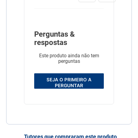
levedura seca de cervejaria,
L-carnitina, L-lisina,
mananoligossacarídeos
(0,2%), parede celular de
levedura, sulfato de
condroitina, sulfato de
Perguntas &
glicosamina, taurina,
vitamina A, vitamina B12,
respostas
vitamina C, vitamina D3,
vitamina E, vitamina K3,
ácido fólico, ácido
Este produto ainda não tem
pantotênico, biotina, cloreto
perguntas
de colina, niacina,
piridoxina, riboflavina,
tiamina, ferro aminoácido
quelato, iodeto de potássio,
SEJA O PRIMEIRO A
manganês aminoácido
PERGUNTAR
quelato, proteinato de
selênio, sulfato de cobre,
sulfato de ferro, sulfato de
zinco, zinco aminoácido
quelato. * Contém farelo de
glúten de milho 60 e óleo de
soja transgênicos (espécies
doadoras de gene: Bacillus
thuringiensis,
Agrobacterium
Tutores que compraram este produto,
tumefaciens, Streptomyces