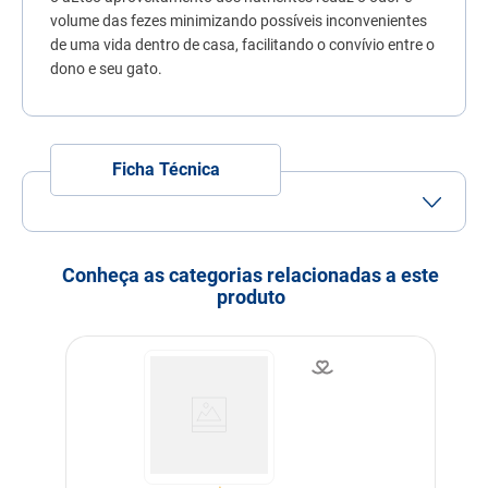
volume das fezes minimizando possíveis inconvenientes
de uma vida dentro de casa, facilitando o convívio entre o
dono e seu gato.
Ficha Técnica
Tamanho do Grão
Grão Pequeno
Porte
Porte
Porte
Porte
Conheça as categorias relacionadas a este
Pequeno
Médio
Grande
produto
Idade
Idoso
Indicação
Gatos
Nível de garantia
Umidade (máx.) 100 g/kg
10%
Proteína bruta (mín.) 350
g/kg 35%
Extrato etéreo (mín.) 190