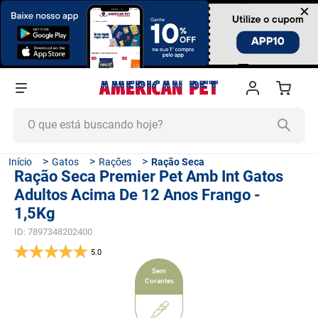
×
O que está buscando hoje?
TERMOS MAIS BUSCADOS
Gatos
Rações
Ração Seca
Ração Seca Premier Pet Amb Int Gatos
1
º
ração cachorro
Adultos Acima De 12 Anos Frango -
2
º
ração gato
1,5Kg
3
º
tapete higiênico
ID
:
7897348202400
5.0
4
º
areia
Sem
5
º
ração
Corantes
6
º
fórmula natural