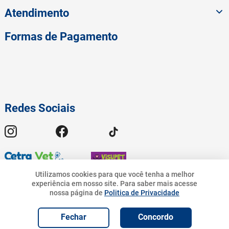
Atendimento
Formas de Pagamento
Redes Sociais
Utilizamos cookies para que você tenha a melhor
experiência em nosso site.
Para saber mais acesse
nossa página de
Politica de Privacidade
© 2023 American Pet - Todos os Direitos Reservados | Pet.Bandeirantes
R$
33
,
90
7%
R$
31
,
50
Comércio de Rações Ltda - CNPJ 19.676.776/0001-54 | Avenida
R$
31
,
50
Geremario Dantas, 01413 - Freguesia (Jacarepaguá) - Rio de Janeiro - RJ.
Adicionar e
Fechar
Concordo
Adicionar ao Carrinho
Programar