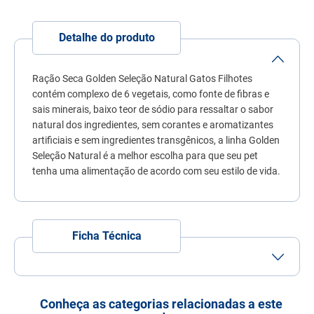
7
º
quatree
8
º
ração úmida
Detalhe do produto
9
º
sachê gato
Ração Seca Golden Seleção Natural Gatos Filhotes
10
º
ração premier
contém complexo de 6 vegetais, como fonte de fibras e
sais minerais, baixo teor de sódio para ressaltar o sabor
natural dos ingredientes, sem corantes e aromatizantes
artificiais e sem ingredientes transgênicos, a linha Golden
Seleção Natural é a melhor escolha para que seu pet
tenha uma alimentação de acordo com seu estilo de vida.
Ficha Técnica
Tamanho do Grão
Grão Pequeno
Porte
Porte
Porte
Porte
Conheça as categorias relacionadas a este
Pequeno
Médio
Grande