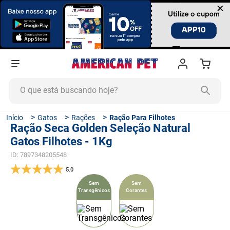
×
O que está buscando hoje?
TERMOS MAIS BUSCADOS
Gatos
Rações
Ração Para Filhotes
Ração Seca Golden Seleção Natural
1
º
ração cachorro
Gatos Filhotes - 1Kg
2
º
ração gato
ID
:
7897348205548
3
º
tapete higiênico
5.0
4
º
areia
Sem
Sem
Transgênicos
Corantes
5
º
ração
6
º
fórmula natural