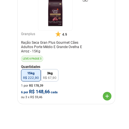
Granplus
4.9
Ração Seca Gran Plus Gourmet Cães
Adultos Porte Médio E Grande Ovelha E
Arroz - 15Kg
LEVE 6 PAGUE 5
Quantidades
15kg
3kg
R$
222
,
90
R$
67
,
90
1 por
R$
178,39
R$
148,66
6
por
cada
ou
3
x R$
59,46