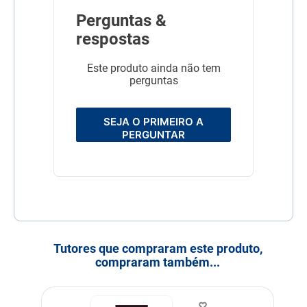
sulfato de cobre, sulfato de
Perguntas &
ferro, sulfato de manganês,
sulfato de zinco, zinco
respostas
aminoácido quelato.
Transgênico
Sem Transgênico
Este produto ainda não tem
perguntas
Corante
Sem Corante
Sabor
Arroz
Frango
SEJA O PRIMEIRO A
PERGUNTAR
Tutores que compraram este produto,
compraram também...