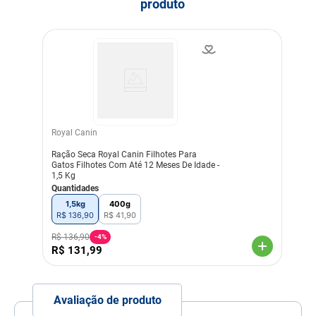
produto
Idade
Filhote
Indicação
Gatos
Nível de garantia
Umidade (máx.) 10% 100
g/Kg
Proteína Bruta (mín.) 33%
330 g/Kg
Extrato Etéreo (mín.) 14%
Royal Canin
140 g/Kg
Matéria Mineral (máx.) 8%
Ração Seca Royal Canin Filhotes Para
80 g/Kg
Gatos Filhotes Com Até 12 Meses De Idade -
Matéria Fibrosa (máx.)
1,5 Kg
3,5% 35 g/Kg
Quantidades
Cálcio (máx.) 1,50% 15
g/Kg
1,5kg
400g
Cálcio (mín.) 0,90% 9.000
R$
136
,
90
R$
41
,
90
mg/Kg
Fósforo (mín.) 0,80% 8.000
R$
136
,
90
-
4%
mg/Kg
R$
131
,
99
Sódio (mín.) 0,25% 2.500
mg/Kg
Potássio (mín.) 0,52%
5.200 mg/Kg
Avaliação de produto
Magnésio (máx.) 0,10%
1.000 mg/Kg