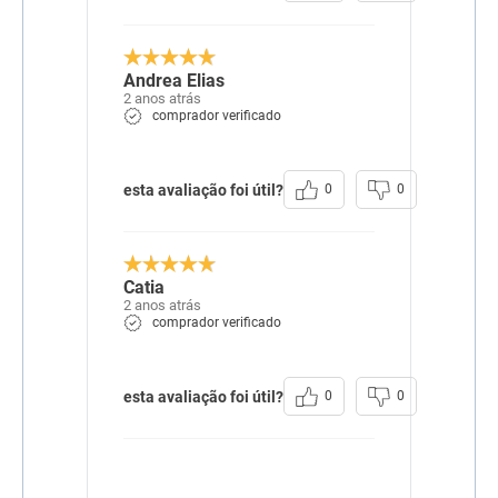
soja, quirera de arroz,
gordura de frango, gordura
suína, óleo de peixe,
complexo de vegetais –
Andrea Elias
5,0% (polpa de beterraba
2 anos atrás
branca, cenoura, beterraba,
comprador verificado
salsa, brócolis e espinafre),
aditivo acidificante,
antioxidantes BHA e BHT
(0,012%), cloreto de
esta avaliação foi útil?
0
0
potássio, DL-metionina,
extrato de yucca (0,05%),
hidrolisado de frango,
levedura seca de cervejaria,
mananoligossacarídeos
(0,2%), bentonita, taurina,
Catia
vitamina A, vitamina B12,
2 anos atrás
vitamina C, vitamina D3,
comprador verificado
vitamina E, vitamina K3,
ácido fólico, ácido
pantotênico, biotina, cloreto
de colina, niacina,
esta avaliação foi útil?
0
0
piridoxina, riboflavina,
tiamina, cobre aminoácido
quelato, ferro aminoácido
quelato, iodeto de potássio,
manganês aminoácido
quelato, selênio metionina,