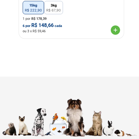
15kg
3kg
R$
222
,
90
R$
67
,
90
1 por
R$
178,39
R$
148,66
6
por
cada
ou
3
x R$
59,46