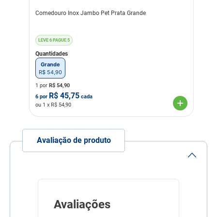
Comedouro Inox Jambo Pet Prata Grande
LEVE 6 PAGUE 5
Quantidades
Grande
R$
54
,
90
1 por
R$
54,90
R$
45,75
6
por
cada
ou
1
x R$
54,90
Avaliação de produto
Avaliações