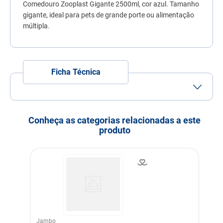
Comedouro Zooplast Gigante 2500ml, cor azul. Tamanho
7
º
fórmula natural
gigante, ideal para pets de grande porte ou alimentação
8
º
quatree
múltipla.
9
º
ração premier
10
º
sachê gato
Ficha Técnica
Conheça as categorias relacionadas a este
produto
Jambo