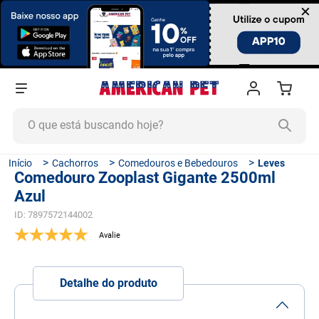
×
O que está buscando hoje?
TERMOS MAIS BUSCADOS
Cachorros
Comedouros e Bebedouros
Leves
Comedouro Zooplast Gigante 2500ml
1
º
ração cachorro
Azul
2
º
ração gato
ID
:
7897572144002
3
º
tapete higiênico
4
º
areia
5
º
ração
Detalhe do produto
6
º
ração úmida