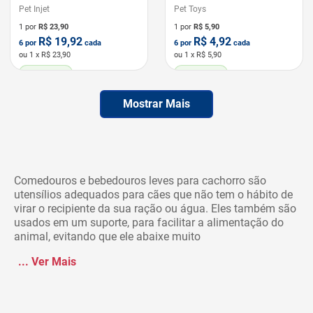
Pet Injet
Pet Toys
1 por
R$
23,90
1 por
R$
5,90
R$
19,92
R$
4,92
6
por
cada
6
por
cada
ou
1
x R$
23,90
ou
1
x R$
5,90
LEVE 6 PAGUE 5
LEVE 6 PAGUE 5
Mostrar Mais
Comedouros e bebedouros leves para cachorro são
utensílios adequados para cães que não tem o hábito de
virar o recipiente da sua ração ou água. Eles também são
usados em um suporte, para facilitar a alimentação do
animal, evitando que ele abaixe muito
...
Ver Mais