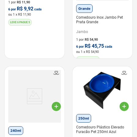
1 por
R$
11,90
R$
9,92
Grande
6
por
cada
ou
1
x R$
11,90
Comedouro Inox Jambo Pet
Prata Grande
LEVE 6 PAGUE 5
Jambo
1 por
R$
54,90
R$
45,75
6
por
cada
ou
1
x R$
54,90
LEVE 6 PAGUE 5
250ml
Comedouro Plástico Elevado
240ml
Furacão Pet 250ml Azul