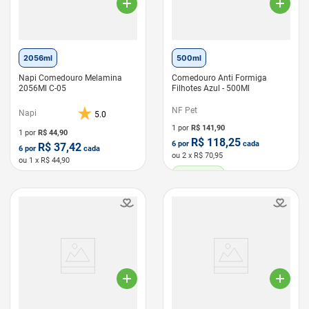
2056ml
500ml
Napi Comedouro Melamina
Comedouro Anti Formiga
2056Ml C-05
Filhotes Azul - 500Ml
NF Pet
Napi
5.0
1 por
R$
141,90
1 por
R$
44,90
R$
118,25
6
por
cada
R$
37,42
6
por
cada
ou
2
x R$
70,95
ou
1
x R$
44,90
LEVE 6 PAGUE 5
LEVE 6 PAGUE 5