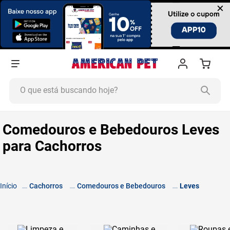
×
O que está buscando hoje?
TERMOS MAIS BUSCADOS
Comedouros e Bebedouros Leves
1
º
ração cachorro
para Cachorros
2
º
ração gato
3
º
tapete higiênico
4
º
areia
Cachorros
Comedouros e Bebedouros
Leves
5
º
ração
6
º
fórmula natural