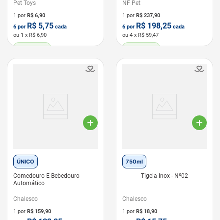
Pet Toys
NF Pet
1 por
R$
6,90
1 por
R$
237,90
R$
5,75
R$
198,25
6
por
cada
6
por
cada
ou
1
x R$
6,90
ou
4
x R$
59,47
LEVE 6 PAGUE 5
LEVE 6 PAGUE 5
ÚNICO
750ml
Comedouro E Bebedouro
Tigela Inox - Nº02
Automático
Chalesco
Chalesco
1 por
R$
159,90
1 por
R$
18,90