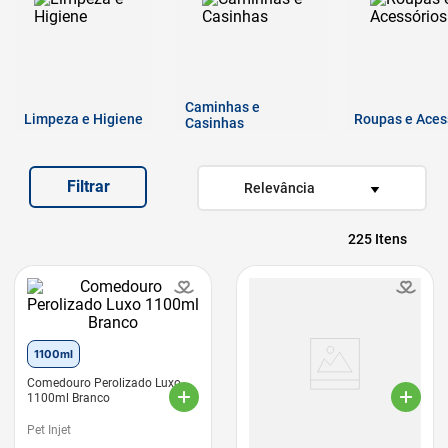
7
º
quatree
8
º
sachê gato
9
º
ração úmida
Caminhas e
Limpeza e Higiene
10
º
ração premier
Roupas e Aces
Casinhas
Filtrar
Relevância
225
1100ml
Comedouro Perolizado Luxo
1100ml Branco
Pet Injet