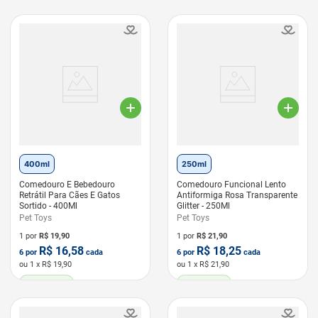
400ml
250ml
Comedouro E Bebedouro
Comedouro Funcional Lento
Retrátil Para Cães E Gatos
Antiformiga Rosa Transparente
Sortido - 400Ml
Glitter - 250Ml
Pet Toys
Pet Toys
1 por
R$
19,90
1 por
R$
21,90
R$
16,58
R$
18,25
6
por
cada
6
por
cada
ou
1
x R$
19,90
ou
1
x R$
21,90
LEVE 6 PAGUE 5
LEVE 6 PAGUE 5