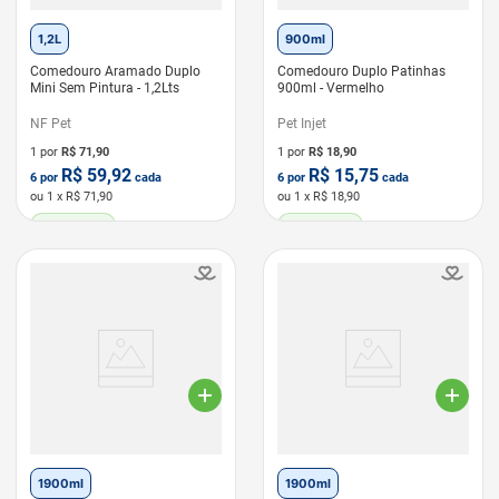
1,2L
900ml
Comedouro Aramado Duplo
Comedouro Duplo Patinhas
Mini Sem Pintura - 1,2Lts
900ml - Vermelho
NF Pet
Pet Injet
1 por
R$
71,90
1 por
R$
18,90
R$
59,92
R$
15,75
6
por
cada
6
por
cada
ou
1
x R$
71,90
ou
1
x R$
18,90
LEVE 6 PAGUE 5
LEVE 6 PAGUE 5
1900ml
1900ml