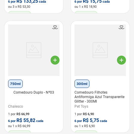
R$
133,25
R$
15,75
6
por
cada
6
por
cada
ou
3
x R$
53,30
ou
1
x R$
18,90
LEVE 6 PAGUE 5
LEVE 6 PAGUE 5
750ml
300ml
Comedouro Duplo - Nº03
Comedouro Filhotes
Antiformiga Azul Transparente
Glitter - 300Ml
Chalesco
Pet Toys
1 por
R$
66,99
1 por
R$
6,90
R$
55,82
R$
5,75
6
por
cada
6
por
cada
ou
1
x R$
66,99
ou
1
x R$
6,90
LEVE 6 PAGUE 5
LEVE 6 PAGUE 5