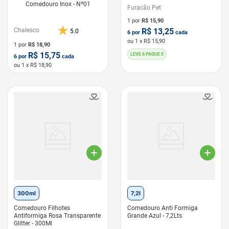
Comedouro Inox - Nº01
Furacão Pet
1 por
R$
15,90
Chalesco
R$
13,25
5.0
6
por
cada
ou
1
x R$
15,90
1 por
R$
18,90
R$
15,75
LEVE 6 PAGUE 5
6
por
cada
ou
1
x R$
18,90
LEVE 6 PAGUE 5
300ml
7,2l
Comedouro Filhotes
Comedouro Anti Formiga
Antiformiga Rosa Transparente
Grande Azul - 7,2Lts
Glitter - 300Ml