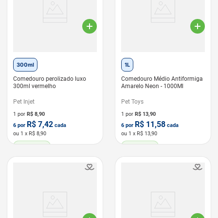
300ml
1L
Comedouro perolizado luxo
Comedouro Médio Antiformiga
300ml vermelho
Amarelo Neon - 1000Ml
Pet Injet
Pet Toys
1 por
R$
8,90
1 por
R$
13,90
R$
7,42
R$
11,58
6
por
cada
6
por
cada
ou
1
x R$
8,90
ou
1
x R$
13,90
LEVE 6 PAGUE 5
LEVE 6 PAGUE 5