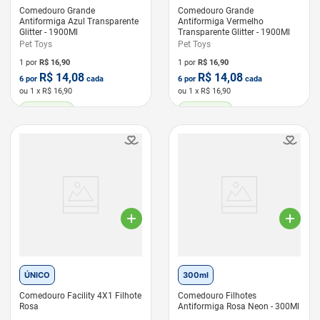
Comedouro Grande
Comedouro Grande
Antiformiga Azul Transparente
Antiformiga Vermelho
Glitter - 1900Ml
Transparente Glitter - 1900Ml
Pet Toys
Pet Toys
1 por
R$
16,90
1 por
R$
16,90
R$
14,08
R$
14,08
6
por
cada
6
por
cada
ou
1
x R$
16,90
ou
1
x R$
16,90
LEVE 6 PAGUE 5
LEVE 6 PAGUE 5
ÚNICO
300ml
Comedouro Facility 4X1 Filhote
Comedouro Filhotes
Rosa
Antiformiga Rosa Neon - 300Ml