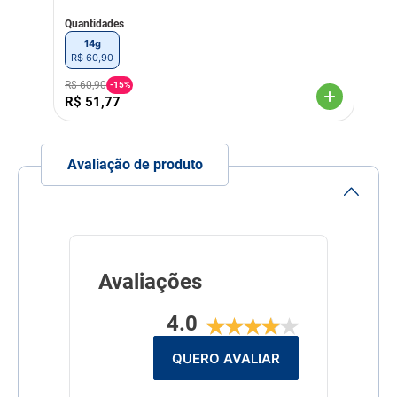
Quantidades
Indicação Veterinária
Suplemento alimentar para
14g
animais que tenham
R$
60
,
90
carência de Vitamina C
R$
60
,
90
-
15%
Linha
Suplementação
R$
51
,
77
Composição
VITAMINA C, CARBONATO
DE CÁLCIO, AÇÚCAR,
AROMA DE LARANJA,
Avaliação de produto
B.H.T. (HIDRÓXIDO DE
TOLUENO BUTILADO).
Avaliações
4.0
QUERO AVALIAR