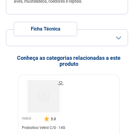
aves, mustelídeos, roedores e répteis.
7
º
quatree
8
º
sachê gato
9
º
ração úmida
Ficha Técnica
10
º
ração premier
Porte
Porte
Porte
Porte
Pequeno
Médio
Grande
Conheça as categorias relacionadas a este
Idade
Adulto
Filhote
Idoso
produto
Indicação
Cachorros
Gatos
Pássaros
Roedores
Répteis
Nível de garantia
br>Glicose (mín): 40 g
Vitamina C (mín): 200
Modo de uso
Cães: 0,4 a 2 mL, ou 8 a 40
gotas, uma a três vezes ao
dia.
Gatos: 0,4 mL, ou 8 gotas,
Vetnil
5.0
uma a três vezes ao dia.
Aves, Mustelídeos,
Probiotico Vetnil C/G - 14G
Roedores e Répteis: diluir 15
gotas em 100 mL de água.