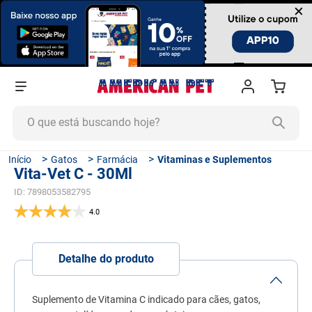
×
O que está buscando hoje?
TERMOS MAIS BUSCADOS
Gatos
Farmácia
Vitaminas e Suplementos
Vita-Vet C - 30Ml
1
º
ração cachorro
ID
:
7898053582795
2
º
ração gato
4.0
3
º
tapete higiênico
4
º
areia
Detalhe do produto
5
º
ração
6
º
fórmula natural
Suplemento de Vitamina C indicado para cães, gatos,