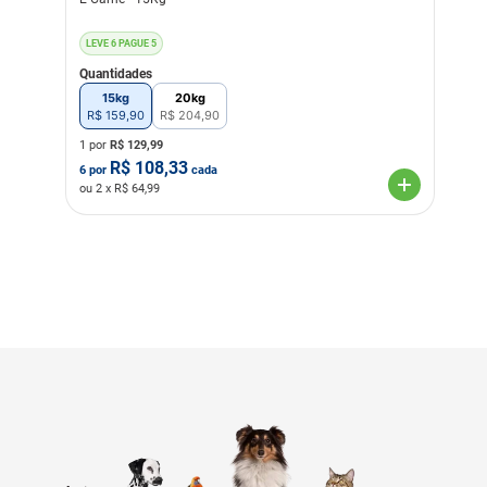
LEVE 6 PAGUE 5
Quantidades
15kg
20kg
R$
159
,
90
R$
204
,
90
1 por
R$
129,99
R$
108,33
6
por
cada
ou
2
x R$
64,99