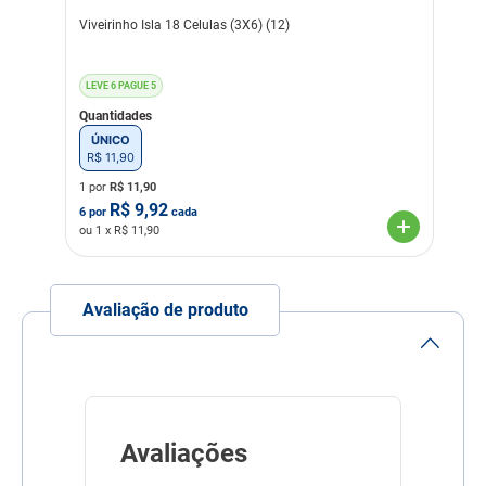
Viveirinho Isla 18 Celulas (3X6) (12)
LEVE 6 PAGUE 5
Quantidades
ÚNICO
R$
11
,
90
1 por
R$
11,90
R$
9,92
6
por
cada
ou
1
x R$
11,90
Avaliação de produto
Avaliações