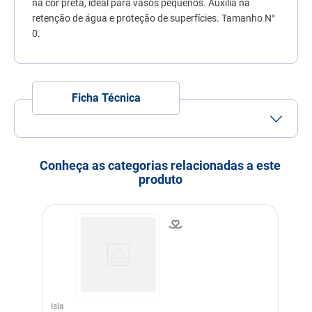
na cor preta, ideal para vasos pequenos. Auxilia na
7
º
quatree
retenção de água e proteção de superfícies. Tamanho N°
0.
8
º
ração úmida
9
º
sachê gato
10
º
ração premier
Ficha Técnica
Conheça as categorias relacionadas a este
produto
Isla