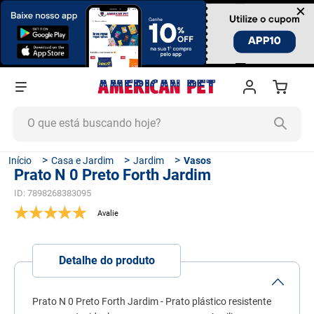
×
O que está buscando hoje?
TERMOS MAIS BUSCADOS
Casa e Jardim
Jardim
Vasos
Prato N 0 Preto Forth Jardim
1
º
ração cachorro
ID
:
7898268383095
2
º
ração gato
3
º
tapete higiênico
4
º
areia
Detalhe do produto
5
º
ração
6
º
fórmula natural
Prato N 0 Preto Forth Jardim - Prato plástico resistente