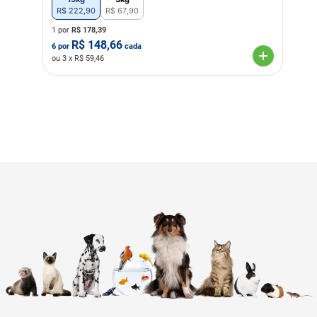
R$
222
,
90
R$
67
,
90
1 por
R$
178,39
R$
148,66
6
por
cada
ou
3
x R$
59,46