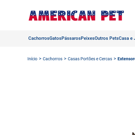
TERMOS MAIS BUS
1
º
ração cachorro
Cachorros
Gatos
Pássaros
Peixes
Outros Pets
Casa e 
2
º
ração gato
Cachorros
Casas Portões e Cercas
Extensor
3
º
tapete higiênico
4
º
areia
5
º
ração
6
º
fórmula natural
7
º
quatree
8
º
sachê gato
9
º
ração úmida
10
º
ração premier