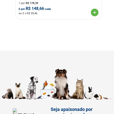
1 por
R$
178,39
R$
148,66
6
por
cada
ou
3
x R$
59,46
Seja apaixonado por