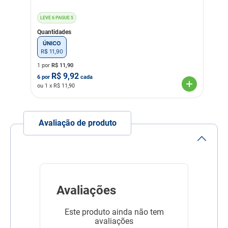
Material
Borracha
Vinil
LEVE 6 PAGUE 5
Linha
Divertimento do Pet
Quantidades
ÚNICO
Composição
Borracha; Vinil;
R$
11
,
90
1 por
R$
11,90
R$
9,92
6
por
cada
ou
1
x R$
11,90
Avaliação de produto
Avaliações
Este produto ainda não tem
avaliações