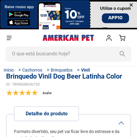
×
O que está buscando hoje?
TERMOS MAIS BUSCADOS
Cachorros
Brinquedos
Vinil
Brinquedo Vinil Dog Beer Latinha Color
1
º
ração cachorro
ID
:
7898608636720
2
º
ração gato
3
º
tapete higiênico
4
º
areia
Detalhe do produto
5
º
ração
6
º
ração úmida
Formato divertido, seu pet vai ficar livre do estresse e da