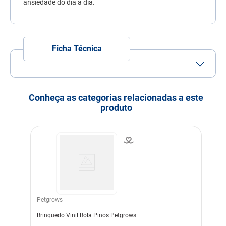
ansiedade do dia a dia.
7
º
fórmula natural
8
º
quatree
9
º
ração premier
Ficha Técnica
10
º
sachê gato
Porte
Porte
Porte
Porte
Pequeno
Médio
Grande
Conheça as categorias relacionadas a este
Idade
Adulto
Filhote
Idoso
produto
Indicação
Cachorros
Modo de uso
Importante brincar junto
para estimular o seu pet.
Indicação Veterinária
Estimular o pet ajudando
no combate ao stress. Ideal
para aumentar o laço de
amizade com o dono e com
as pessoas com quem o pet
Petgrows
convive.
Brinquedo Vinil Bola Pinos Petgrows
Cor
Sortidas