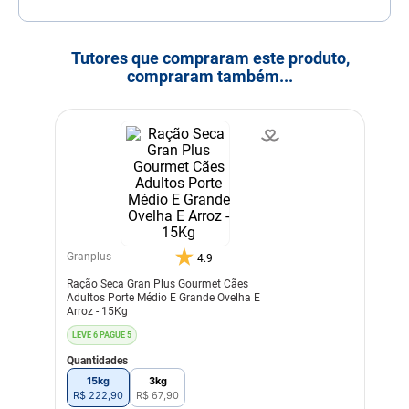
Tutores que compraram este produto,
compraram também...
Granplus
4.9
Ração Seca Gran Plus Gourmet Cães
Adultos Porte Médio E Grande Ovelha E
Arroz - 15Kg
LEVE 6 PAGUE 5
Quantidades
15kg
3kg
R$
222
,
90
R$
67
,
90