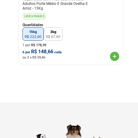
Adultos Porte Médio E Grande Ovelha E
Arroz - 15Kg
LEVE 6 PAGUE 5
Quantidades
15kg
3kg
R$
222
,
90
R$
67
,
90
1 por
R$
178,39
R$
148,66
6
por
cada
ou
3
x R$
59,46