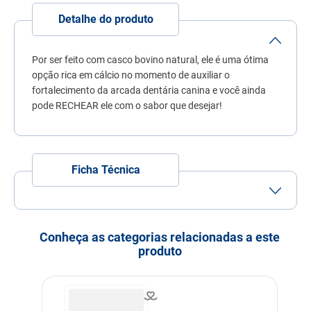
7
º
quatree
Detalhe do produto
8
º
sachê gato
9
º
ração úmida
Por ser feito com casco bovino natural, ele é uma ótima
opção rica em cálcio no momento de auxiliar o
10
º
ração premier
fortalecimento da arcada dentária canina e você ainda
pode RECHEAR ele com o sabor que desejar!
Ficha Técnica
Porte
Porte
Porte
Porte
Porte
Mini
Pequeno
Médio
Grande
Conheça as categorias relacionadas a este
Idade
Adulto
Idoso
produto
Indicação
Cachorros
Linha
Petiscos