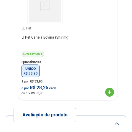
Composição
Casco bovino
Transgênico
Sem Transgênico
Corante
Sem Corante
LL Pet
Sabor
Natural
Ll Pet Canela Bovina (Shirink)
LEVE 6 PAGUE 5
Quantidades
ÚNICO
R$
33
,
90
1 por
R$
33,90
R$
28,25
6
por
cada
ou
1
x R$
33,90
Avaliação de produto