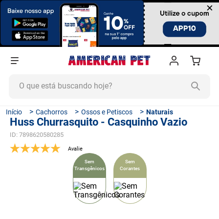
×
O que está buscando hoje?
TERMOS MAIS BUSCADOS
Cachorros
Ossos e Petiscos
Naturais
Huss Churrasquito - Casquinho Vazio
1
º
ração cachorro
ID
:
7898620580285
2
º
ração gato
3
º
tapete higiênico
Sem
Sem
Transgênicos
Corantes
4
º
areia
5
º
ração
6
º
fórmula natural