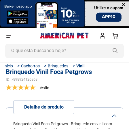
×
O que está buscando hoje?
TERMOS MAIS BUSCADOS
Cachorros
Brinquedos
Vinil
Brinquedo Vinil Foca Petgrows
1
º
ração cachorro
ID
:
7898924126868
2
º
ração gato
3
º
tapete higiênico
4
º
areia
Detalhe do produto
5
º
ração
6
º
fórmula natural
Brinquedo Vinil Foca Petgrows - Brinquedo em vinil com