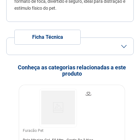
formato de foca, divertido e seguro, ideal para distração e
7
º
quatree
estímulo físico do pet.
8
º
sachê gato
9
º
ração úmida
Ficha Técnica
10
º
ração premier
Conheça as categorias relacionadas a este
produto
Furacão Pet