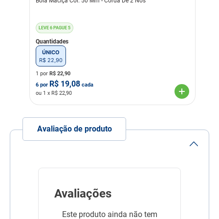
Bola Maciça Col. 50 Mm - Corda De 2 Nos
LEVE 6 PAGUE 5
Quantidades
ÚNICO
R$
22
,
90
1 por
R$
22,90
R$
19,08
6
por
cada
ou
1
x R$
22,90
Avaliação de produto
Avaliações
Este produto ainda não tem