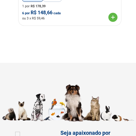
1 por
R$
178,39
R$
148,66
6
por
cada
ou
3
x R$
59,46
Seja apaixonado por