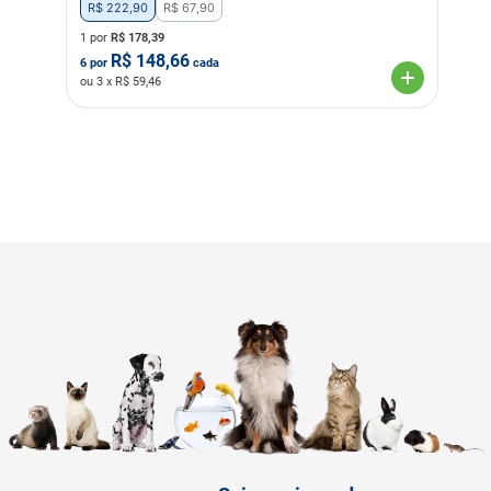
R$
222
,
90
R$
67
,
90
1 por
R$
178,39
R$
148,66
6
por
cada
ou
3
x R$
59,46