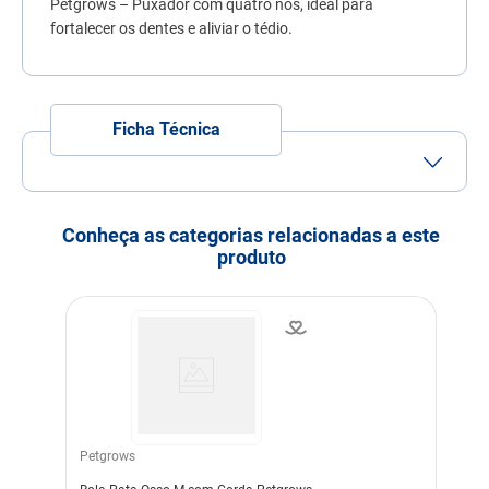
Petgrows – Puxador com quatro nós, ideal para
7
º
fórmula natural
fortalecer os dentes e aliviar o tédio.
8
º
quatree
9
º
ração premier
Ficha Técnica
10
º
sachê gato
Conheça as categorias relacionadas a este
produto
Petgrows