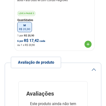
Bola Pata Osso M com Corda Petgrows
LEVE 6 PAGUE 5
Quantidades
M
R$
20
,
90
1 por
R$
20,90
R$
17,42
6
por
cada
ou
1
x R$
20,90
Avaliação de produto
Avaliações
Este produto ainda não tem