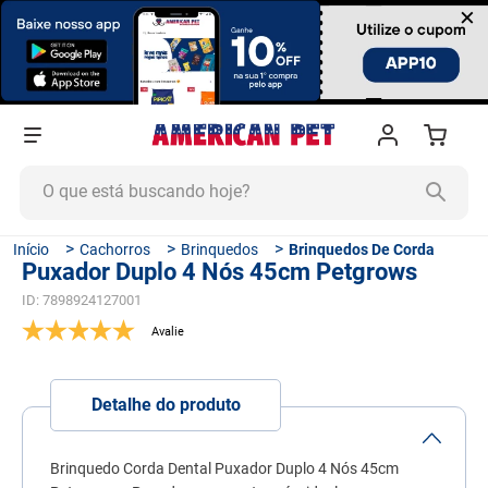
×
O que está buscando hoje?
TERMOS MAIS BUSCADOS
Cachorros
Brinquedos
Brinquedos De Corda
Puxador Duplo 4 Nós 45cm Petgrows
1
º
ração cachorro
ID
:
7898924127001
2
º
ração gato
3
º
tapete higiênico
4
º
areia
Detalhe do produto
5
º
ração
6
º
ração úmida
Brinquedo Corda Dental Puxador Duplo 4 Nós 45cm