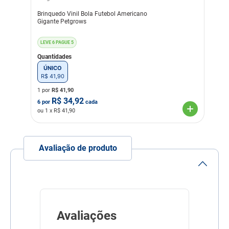
Brinquedo Vinil Bola Futebol Americano
Gigante Petgrows
LEVE 6 PAGUE 5
Quantidades
ÚNICO
R$
41
,
90
1 por
R$
41,90
R$
34,92
6
por
cada
ou
1
x R$
41,90
Avaliação de produto
Avaliações