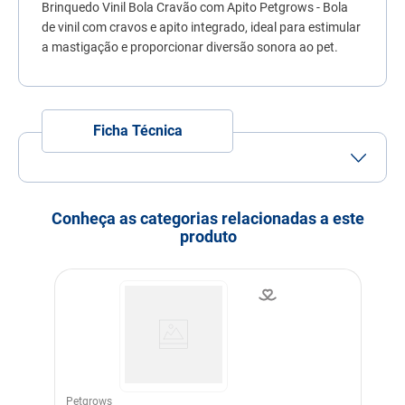
Brinquedo Vinil Bola Cravão com Apito Petgrows - Bola
7
º
quatree
de vinil com cravos e apito integrado, ideal para estimular
8
º
ração úmida
a mastigação e proporcionar diversão sonora ao pet.
9
º
sachê gato
10
º
ração premier
Ficha Técnica
Conheça as categorias relacionadas a este
produto
Petgrows