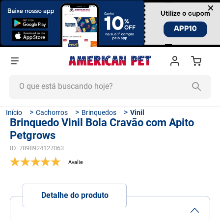
×
O que está buscando hoje?
TERMOS MAIS BUSCADOS
Cachorros
Brinquedos
Vinil
Brinquedo Vinil Bola Cravão com Apito
1
º
ração cachorro
Petgrows
2
º
ração gato
ID
:
7898924127063
3
º
tapete higiênico
4
º
areia
5
º
ração
Detalhe do produto
6
º
fórmula natural