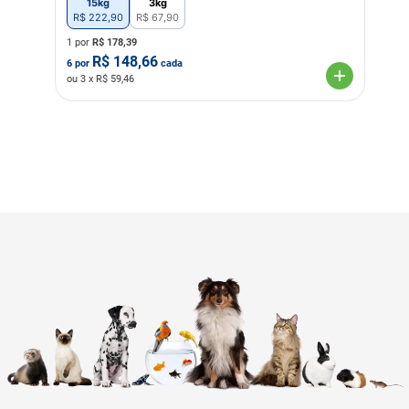
15kg
3kg
R$
222
,
90
R$
67
,
90
1 por
R$
178,39
R$
148,66
6
por
cada
ou
3
x R$
59,46