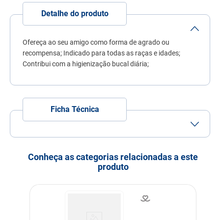
7
º
fórmula natural
Detalhe do produto
8
º
sachê gato
9
º
ração úmida
Ofereça ao seu amigo como forma de agrado ou
recompensa; Indicado para todas as raças e idades;
10
º
ração premier
Contribui com a higienização bucal diária;
Ficha Técnica
Porte
Porte
Porte
Porte
Pequeno
Médio
Grande
Conheça as categorias relacionadas a este
Idade
Adulto
Filhote
produto
Indicação
Cachorros
Linha
Petiscos
Composição
Feito com osso bovino