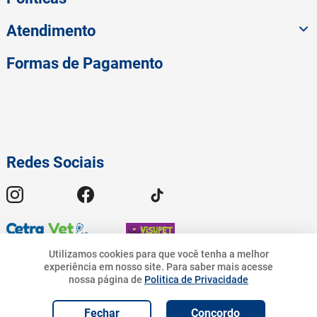
Atendimento
Formas de Pagamento
Redes Sociais
Utilizamos cookies para que você tenha a melhor
experiência em nosso site.
Para saber mais acesse
19
,
90
nossa página de
Politica de Privacidade
© 2023 American Pet - Todos os Direitos Reservados | Pet.Bandeirantes
10
%
R$
R$
17
,
91
Comércio de Rações Ltda - CNPJ 19.676.776/0001-54 | Avenida
R$
19
,
90
Geremario Dantas, 01413 - Freguesia (Jacarepaguá) - Rio de Janeiro - RJ.
Adicionar e
Fechar
Concordo