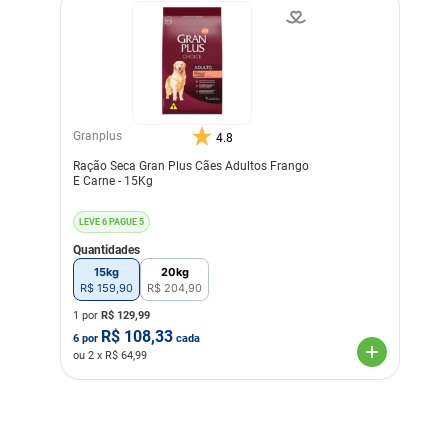
Granplus
4.8
Ração Seca Gran Plus Cães Adultos Frango
E Carne - 15Kg
LEVE 6 PAGUE 5
Quantidades
15kg
20kg
R$
159
,
90
R$
204
,
90
1 por
R$
129,99
R$
108,33
6
por
cada
ou
2
x R$
64,99