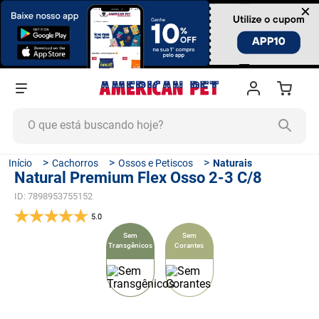
×
O que está buscando hoje?
TERMOS MAIS BUSCADOS
Cachorros
Ossos e Petiscos
Naturais
Natural Premium Flex Osso 2-3 C/8
1
º
ração cachorro
ID
:
7898953755152
2
º
ração gato
5.0
3
º
tapete higiênico
Sem
Sem
Transgênicos
Corantes
4
º
areia
5
º
ração
6
º
quatree