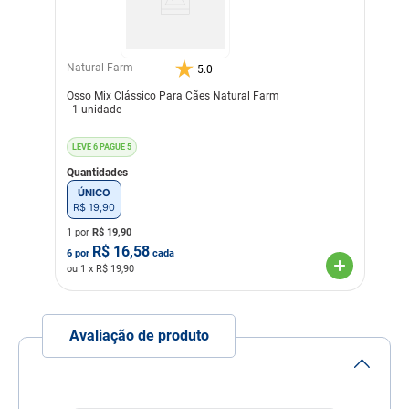
Transgênico
Sem Transgênico
Corante
Sem Corante
Natural Farm
5.0
Sabor
Natural
Osso Mix Clássico Para Cães Natural Farm
- 1 unidade
LEVE 6 PAGUE 5
Quantidades
ÚNICO
R$
19
,
90
1 por
R$
19,90
R$
16,58
6
por
cada
ou
1
x R$
19,90
Avaliação de produto