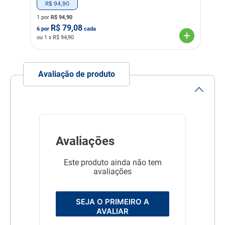
abaixados fazendo
R$
94
,
90
movimento de
agachamento. Posicione e
1 por
R$
94,90
fixe o tapete higiênico,
R$
79,08
6
por
cada
usando as fitas adesivas
ou
1
x R$
94,90
inteiramente sobre o chão.
A superfície plástica
impermeável deve sempre
ficar virada para o chão.
Avaliação de produto
Como o tapete estará preso
com as fitas adesivas, não
irá se deslocar durante o
movimento de
agachamento, evitando
sujeira fora do lugar.
Indicação Veterinária
Para cães
Avaliações
Dimensões
60cm X 55cm
Este produto ainda não tem
Cor
Branco
avaliações
Linha
Higiene do cão
SEJA O PRIMEIRO A
Composição
Celulose, Filme de
AVALIAR
Polietileno, TNT, Papel e
Polimero Super Absorvente.