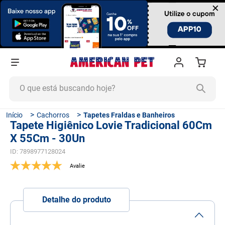
×
O que está buscando hoje?
TERMOS MAIS BUSCADOS
Cachorros
Tapetes Fraldas e Banheiros
Tapete Higiênico Lovie Tradicional 60Cm
1
º
ração cachorro
X 55Cm - 30Un
2
º
ração gato
ID
:
7898977128024
3
º
tapete higiênico
4
º
areia
5
º
ração
Detalhe do produto
6
º
fórmula natural