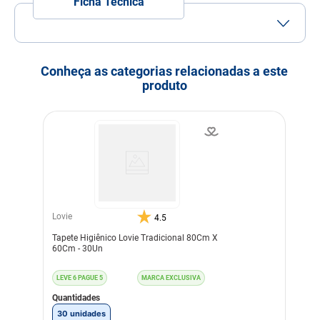
Ficha Técnica
Porte
Porte Mini
Porte Pequeno
Idade
Adulto
Filhote
Idoso
Conheça as categorias relacionadas a este
produto
Indicação
Cachorros
Nível de garantia
Conserve o produto em
local seco e longe da luz
solar direta. Em caso de
ingestão procure o médico
veterinário.
Modo de uso
Para machos Cães machos
normalmente erguem a
pata para urinar. Posicione
Lovie
4.5
o Tapete Higiênico em
ângulo de 90 graus sendo
Tapete Higiênico Lovie Tradicional 80Cm X
uma parte na paredee a
60Cm - 30Un
outra no chão. A superfície
plástica impermeável deve
sempre ficar virada para o
LEVE 6 PAGUE 5
MARCA EXCLUSIVA
chão e a parede. PARA
Quantidades
FÊMEAS E FILHOTES
Fêmeas e filhotes urinam
30 unidades