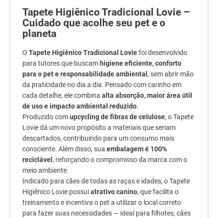
7
º
quatree
Tapete Higiênico Tradicional Lovie –
Cuidado que acolhe seu pet e o
8
º
sachê gato
planeta
9
º
ração úmida
O
Tapete Higiênico Tradicional Lovie
foi desenvolvido
10
º
ração premier
para tutores que buscam
higiene eficiente, conforto
para o pet e responsabilidade ambiental
, sem abrir mão
da praticidade no dia a dia. Pensado com carinho em
cada detalhe, ele combina
alta absorção, maior área útil
de uso e impacto ambiental reduzido
.
Produzido com
upcycling de fibras de celulose
, o Tapete
Lovie dá um novo propósito a materiais que seriam
descartados, contribuindo para um consumo mais
consciente. Além disso, sua
embalagem é 100%
reciclável
, reforçando o compromisso da marca com o
meio ambiente.
Indicado para cães de todas as raças e idades, o Tapete
Higiênico Lovie possui
atrativo canino
, que facilita o
treinamento e incentiva o pet a utilizar o local correto
para fazer suas necessidades — ideal para filhotes, cães