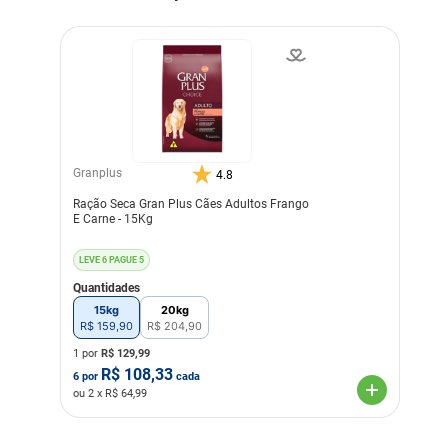
Granplus
4.8
Ração Seca Gran Plus Cães Adultos Frango
E Carne - 15Kg
LEVE 6 PAGUE 5
Quantidades
15kg
20kg
R$
159
,
90
R$
204
,
90
1 por
R$
129,99
R$
108,33
6
por
cada
ou
2
x R$
64,99