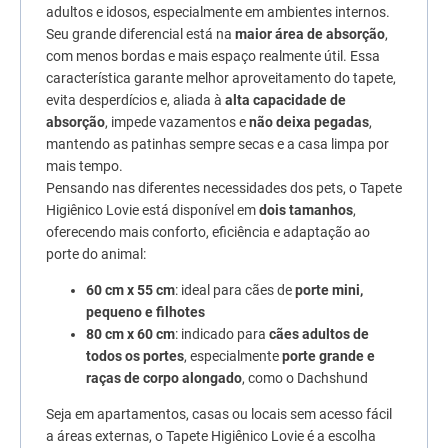
adultos e idosos, especialmente em ambientes internos.
Seu grande diferencial está na
maior área de absorção
,
com menos bordas e mais espaço realmente útil. Essa
característica garante melhor aproveitamento do tapete,
evita desperdícios e, aliada à
alta capacidade de
absorção
, impede vazamentos e
não deixa pegadas
,
mantendo as patinhas sempre secas e a casa limpa por
mais tempo.
Pensando nas diferentes necessidades dos pets, o Tapete
Higiênico Lovie está disponível em
dois tamanhos
,
oferecendo mais conforto, eficiência e adaptação ao
porte do animal:
60 cm x 55 cm
: ideal para cães de
porte mini,
pequeno e filhotes
80 cm x 60 cm
: indicado para
cães adultos de
todos os portes
, especialmente
porte grande e
raças de corpo alongado
, como o Dachshund
Seja em apartamentos, casas ou locais sem acesso fácil
a áreas externas, o Tapete Higiênico Lovie é a escolha