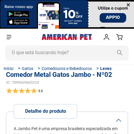
×
O que está buscando hoje?
TERMOS MAIS BUSCADOS
Gatos
Comedouros e Bebedouros
Leves
Comedor Metal Gatos Jambo - Nº02
1
º
ração cachorro
ID
:
7899669600224
2
º
ração gato
5.0
3
º
tapete higiênico
4
º
areia
Detalhe do produto
5
º
ração
6
º
fórmula natural
A Jambo Pet é uma empresa brasileira especializada em