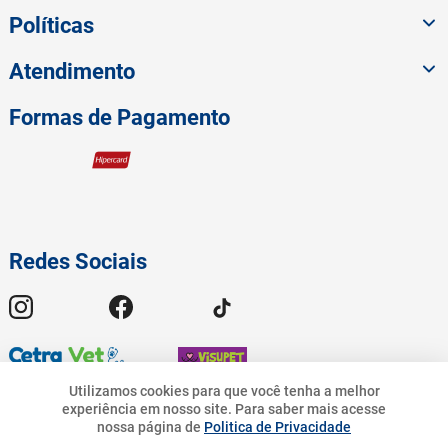
Políticas
Atendimento
Formas de Pagamento
Redes Sociais
Utilizamos cookies para que você tenha a melhor
experiência em nosso site.
Para saber mais acesse
35
,
90
nossa página de
Politica de Privacidade
© 2023 American Pet - Todos os Direitos Reservados | Pet.Bandeirantes
10
%
R$
R$
32
,
31
Comércio de Rações Ltda - CNPJ 19.676.776/0001-54 | Avenida