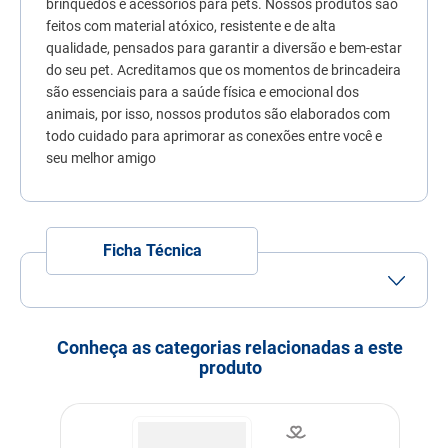
brinquedos e acessórios para pets. Nossos produtos são
7
º
quatree
feitos com material atóxico, resistente e de alta
qualidade, pensados para garantir a diversão e bem-estar
8
º
sachê gato
do seu pet. Acreditamos que os momentos de brincadeira
9
º
ração úmida
são essenciais para a saúde física e emocional dos
animais, por isso, nossos produtos são elaborados com
10
º
ração premier
todo cuidado para aprimorar as conexões entre você e
seu melhor amigo
Ficha Técnica
Porte
Porte Pequeno
Porte Médio
Idade
Adulto
Filhote
Idoso
Conheça as categorias relacionadas a este
produto
Indicação
Gatos
Modo de uso
Para utilizar o comedouro
de gatos e cachorros, basta
encher o recipiente com a