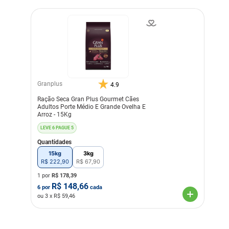
Granplus
4.9
Ração Seca Gran Plus Gourmet Cães
Adultos Porte Médio E Grande Ovelha E
Arroz - 15Kg
LEVE 6 PAGUE 5
Quantidades
15kg
3kg
R$
222
,
90
R$
67
,
90
1 por
R$
178,39
R$
148,66
6
por
cada
ou
3
x R$
59,46