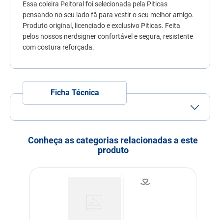
Essa coleira Peitoral foi selecionada pela Piticas
7
º
quatree
pensando no seu lado fã para vestir o seu melhor amigo.
8
º
sachê gato
Produto original, licenciado e exclusivo Piticas. Feita
pelos nossos nerdsigner confortável e segura, resistente
9
º
ração úmida
com costura reforçada.
10
º
ração premier
Ficha Técnica
Porte
Porte Mini
Porte Pequeno
Idade
Adulto
Filhote
Idoso
Conheça as categorias relacionadas a este
produto
Indicação
Cachorros
Modo de uso
Abrir Fecho - Passar Pela
Cabeça E Pescoço Do Cão -
Fechar O Fecho. Ajustar
conforme tamanho do Pet.
Indicação Veterinária
Para proporcionar um
passeio confortável e cheio