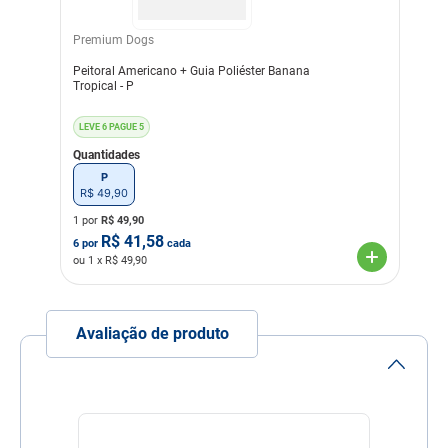
de estilo para o Pet.
Premium Dogs
Dimensões
Peitoral Tamanho PP:
Circunferência do Pescoço:
Peitoral Americano + Guia Poliéster Banana
18-32CM Circunferência do
Tropical - P
Tórax: 24-38CM
Comprimento do Dorso: 29-
31CM
LEVE 6 PAGUE 5
Quantidades
Cor
Estampado
Multicores
P
R$
49
,
90
Material
Costura
Material
Neoprene
Poliéster
reforçada
resistente
1 por
R$
49,90
R$
41,58
6
por
cada
Linha
Passeio com o Pet
ou
1
x R$
49,90
Composição
92% Poliester 8% Elastano
Raça
Chihuahua, Maltês Pq,
Avaliação de produto
Raça Mini