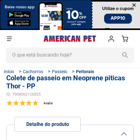
×
O que está buscando hoje?
TERMOS MAIS BUSCADOS
Cachorros
Passeio
Peitorais
Colete de passeio em Neoprene piticas
1
º
ração cachorro
Thor - PP
2
º
ração gato
ID
:
7908062126825
3
º
tapete higiênico
4
º
areia
5
º
ração
Detalhe do produto
6
º
fórmula natural