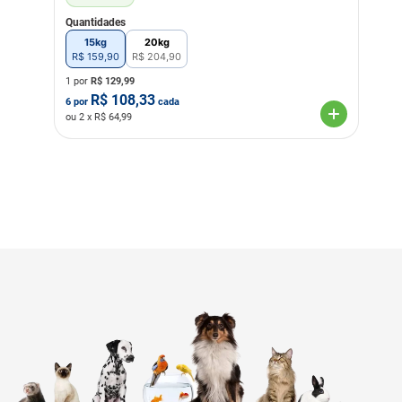
Quantidades
15kg
20kg
R$
159
,
90
R$
204
,
90
1 por
R$
129,99
R$
108,33
6
por
cada
ou
2
x R$
64,99