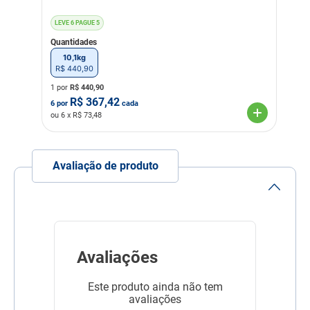
LEVE 6 PAGUE 5
Quantidades
10,1kg
R$
440
,
90
1 por
R$
440,90
R$
367,42
6
por
cada
ou
6
x R$
73,48
Avaliação de produto
Avaliações
Este produto ainda não tem
avaliações