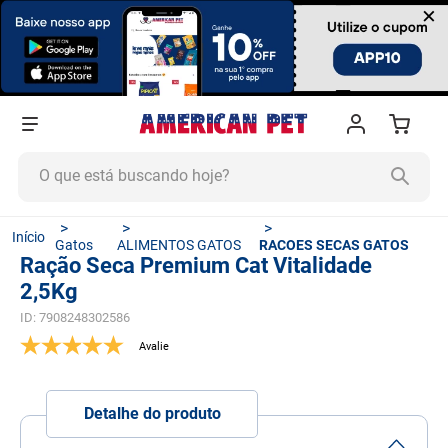
×
O que está buscando hoje?
TERMOS MAIS BUSCADOS
Gatos
ALIMENTOS GATOS
RACOES SECAS GATOS
1
º
ração cachorro
Ração Seca Premium Cat Vitalidade
2,5Kg
2
º
ração gato
ID
:
7908248302586
3
º
tapete higiênico
4
º
areia
5
º
ração
Detalhe do produto
6
º
fórmula natural