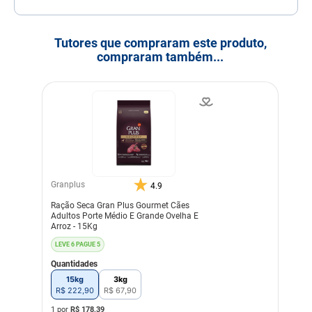
Tutores que compraram este produto,
compraram também...
Granplus
4.9
Ração Seca Gran Plus Gourmet Cães
Adultos Porte Médio E Grande Ovelha E
Arroz - 15Kg
LEVE 6 PAGUE 5
Quantidades
15kg
3kg
R$
222
,
90
R$
67
,
90
1 por
R$
178,39