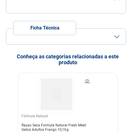
7
º
quatree
8
º
sachê gato
9
º
ração úmida
Ficha Técnica
10
º
ração premier
Conheça as categorias relacionadas a este
produto
Fórmula Natural
Raçao Seca Formula Natural Fresh Meat
Gatos Adultos Frango 10,1Kg