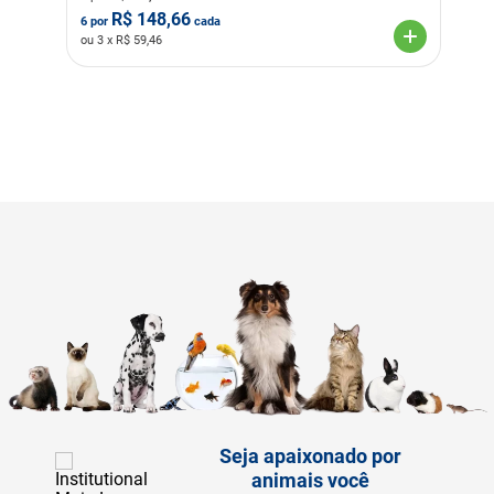
R$
148,66
6
por
cada
ou
3
x R$
59,46
Seja apaixonado por
animais você