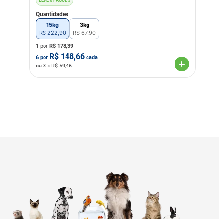
LEVE 6 PAGUE 5
Quantidades
15kg
3kg
R$
222
,
90
R$
67
,
90
1 por
R$
178,39
R$
148,66
6
por
cada
ou
3
x R$
59,46