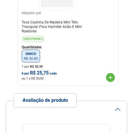
Majestic pet
Toca Casinha De Madeira Mini Teto
Triangular Para Hamster Anão E Mini
Roedores
LEVE 6 PAGUE 5
Quantidades
ÚNICO
R$
30
,
90
1 por
R$
30,90
R$
25,75
6
por
cada
ou
1
x R$
30,90
Avaliação de produto