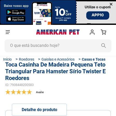
×
O que está buscando hoje?
TERMOS MAIS BUSCADOS
Roedores
Gaiolas e Acessórios
Casas e Tocas
Toca Casinha De Madeira Pequena Teto
1
º
ração cachorro
Triangular Para Hamster Sírio Twister E
2
º
ração gato
Roedores
3
º
tapete higiênico
ID
:
7908448200583
4
º
areia
5
º
ração
Detalhe do produto
6
º
fórmula natural