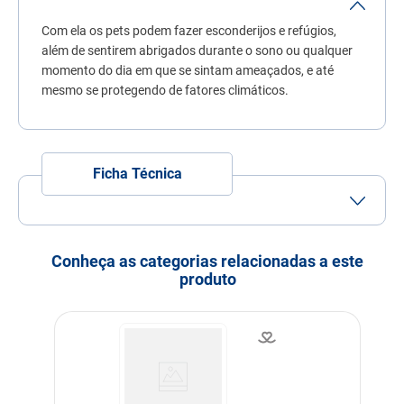
7
º
quatree
Com ela os pets podem fazer esconderijos e refúgios,
8
º
ração úmida
além de sentirem abrigados durante o sono ou qualquer
momento do dia em que se sintam ameaçados, e até
9
º
sachê gato
mesmo se protegendo de fatores climáticos.
10
º
ração premier
Ficha Técnica
Conheça as categorias relacionadas a este
produto