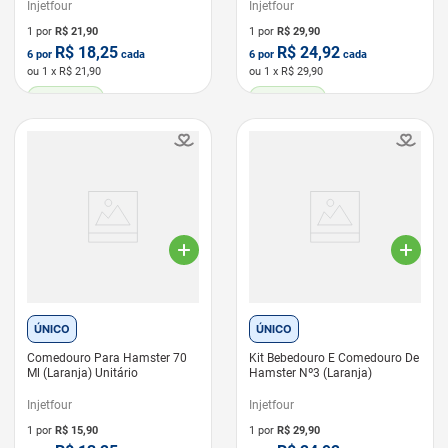
Injetfour
Injetfour
1 por
R$
21,90
1 por
R$
29,90
R$
18,25
R$
24,92
6
por
cada
6
por
cada
ou
1
x R$
21,90
ou
1
x R$
29,90
LEVE 6 PAGUE 5
LEVE 6 PAGUE 5
ÚNICO
ÚNICO
Comedouro Para Hamster 70
Kit Bebedouro E Comedouro De
Ml (Laranja) Unitário
Hamster Nº3 (Laranja)
Injetfour
Injetfour
1 por
R$
15,90
1 por
R$
29,90