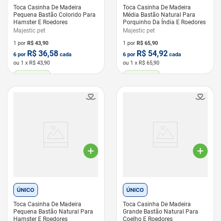
Toca Casinha De Madeira
Toca Casinha De Madeira
Pequena Bastão Colorido Para
Média Bastão Natural Para
Hamster E Roedores
Porquinho Da Índia E Roedores
Majestic pet
Majestic pet
1 por
R$
43,90
1 por
R$
65,90
R$
36,58
R$
54,92
6
por
cada
6
por
cada
ou
1
x R$
43,90
ou
1
x R$
65,90
LEVE 6 PAGUE 5
LEVE 6 PAGUE 5
ÚNICO
ÚNICO
Toca Casinha De Madeira
Toca Casinha De Madeira
Pequena Bastão Natural Para
Grande Bastão Natural Para
Hamster E Roedores
Coelho E Roedores