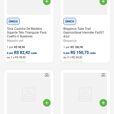
ÚNICO
ÚNICO
Toca Casinha De Madeira
Bragança Tube Trail
Gigante Teto Triangular Para
Desmontável Hamster Pa097
Coelho E Roedores
Azul
Majestic pet
Bragança
1 por
R$
98,90
1 por
R$
180,90
R$
82,42
R$
150,75
6
por
cada
6
por
cada
ou
1
x R$
98,90
ou
3
x R$
60,30
LEVE 6 PAGUE 5
LEVE 6 PAGUE 5