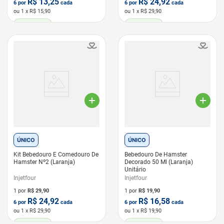
R$
13,25
R$
24,92
6
por
cada
6
por
cada
ou
1
x R$
15,90
ou
1
x R$
29,90
LEVE 6 PAGUE 5
LEVE 6 PAGUE 5
ÚNICO
ÚNICO
Kit Bebedouro E Comedouro De
Bebedouro De Hamster
Hamster Nº2 (Laranja)
Decorado 50 Ml (Laranja)
Unitário
Injetfour
Injetfour
1 por
R$
29,90
1 por
R$
19,90
R$
24,92
R$
16,58
6
por
cada
6
por
cada
ou
1
x R$
29,90
ou
1
x R$
19,90
LEVE 6 PAGUE 5
LEVE 6 PAGUE 5