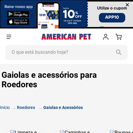
×
O que está buscando hoje?
TERMOS MAIS BUSCADOS
Gaiolas e acessórios para
1
º
ração cachorro
Roedores
2
º
ração gato
3
º
tapete higiênico
4
º
areia
Roedores
Gaiolas e Acessórios
5
º
ração
6
º
fórmula natural