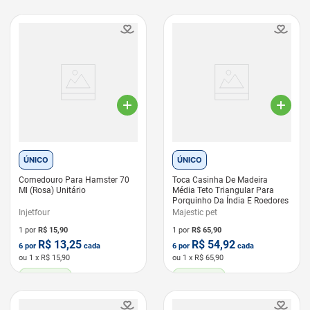
ÚNICO
ÚNICO
Comedouro Para Hamster 70
Toca Casinha De Madeira
Ml (Rosa) Unitário
Média Teto Triangular Para
Porquinho Da Índia E Roedores
Injetfour
Majestic pet
1 por
R$
15,90
1 por
R$
65,90
R$
13,25
R$
54,92
6
por
cada
6
por
cada
ou
1
x R$
15,90
ou
1
x R$
65,90
LEVE 6 PAGUE 5
LEVE 6 PAGUE 5