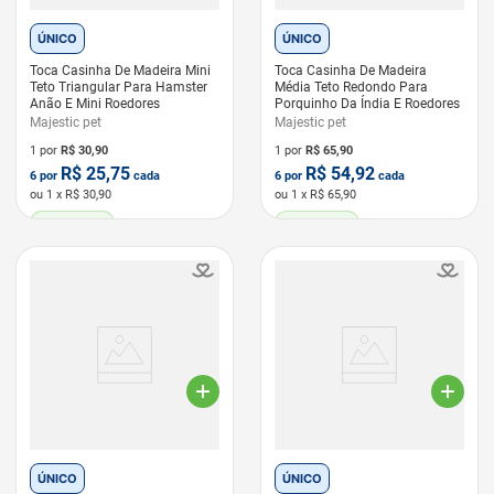
ÚNICO
ÚNICO
Toca Casinha De Madeira Mini
Toca Casinha De Madeira
Teto Triangular Para Hamster
Média Teto Redondo Para
Anão E Mini Roedores
Porquinho Da Índia E Roedores
Majestic pet
Majestic pet
1 por
R$
30,90
1 por
R$
65,90
R$
25,75
R$
54,92
6
por
cada
6
por
cada
ou
1
x R$
30,90
ou
1
x R$
65,90
LEVE 6 PAGUE 5
LEVE 6 PAGUE 5
ÚNICO
ÚNICO