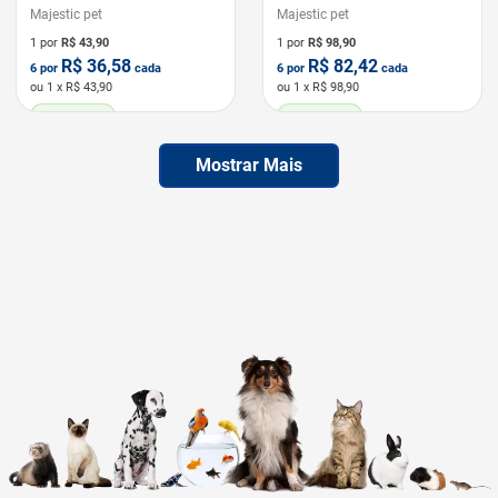
Majestic pet
Majestic pet
1 por
R$
43,90
1 por
R$
98,90
R$
36,58
R$
82,42
6
por
cada
6
por
cada
ou
1
x R$
43,90
ou
1
x R$
98,90
LEVE 6 PAGUE 5
LEVE 6 PAGUE 5
Mostrar Mais