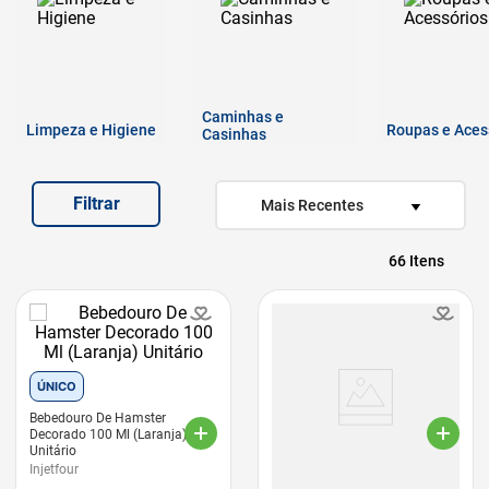
7
º
quatree
8
º
ração úmida
9
º
sachê gato
Caminhas e
Limpeza e Higiene
10
º
ração premier
Roupas e Aces
Casinhas
Filtrar
Mais Recentes
66
ÚNICO
Bebedouro De Hamster
Decorado 100 Ml (Laranja)
Unitário
Injetfour