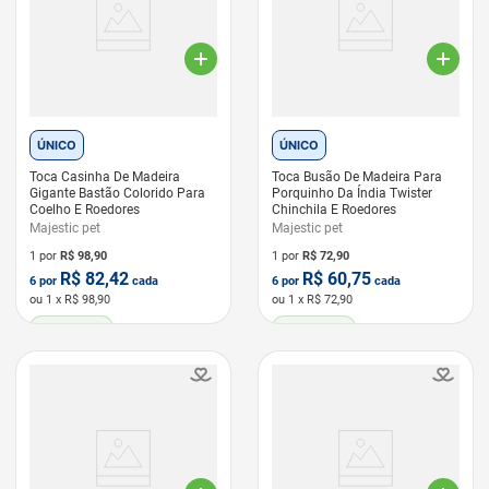
ÚNICO
ÚNICO
Toca Casinha De Madeira
Toca Busão De Madeira Para
Gigante Bastão Colorido Para
Porquinho Da Índia Twister
Coelho E Roedores
Chinchila E Roedores
Majestic pet
Majestic pet
1 por
R$
98,90
1 por
R$
72,90
R$
82,42
R$
60,75
6
por
cada
6
por
cada
ou
1
x R$
98,90
ou
1
x R$
72,90
LEVE 6 PAGUE 5
LEVE 6 PAGUE 5