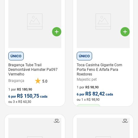
ÚNICO
ÚNICO
Bragança Tube Trail
Toca Casinha Gigante Com
Desmontável Hamster Pa097
Porta Feno E Alfafa Para
Vermelho
Roedores
Majestic pet
Bragança
5.0
1 por
R$
98,90
1 por
R$
180,90
R$
82,42
6
por
cada
R$
150,75
6
por
cada
ou
1
x R$
98,90
ou
3
x R$
60,30
LEVE 6 PAGUE 5
LEVE 6 PAGUE 5