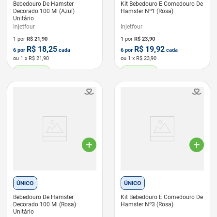
Bebedouro De Hamster
Kit Bebedouro E Comedouro De
Decorado 100 Ml (Azul)
Hamster Nº1 (Rosa)
Unitário
Injetfour
Injetfour
1 por
R$
21,90
1 por
R$
23,90
R$
18,25
R$
19,92
6
por
cada
6
por
cada
ou
1
x R$
21,90
ou
1
x R$
23,90
LEVE 6 PAGUE 5
LEVE 6 PAGUE 5
ÚNICO
ÚNICO
Bebedouro De Hamster
Kit Bebedouro E Comedouro De
Decorado 100 Ml (Rosa)
Hamster Nº3 (Rosa)
Unitário