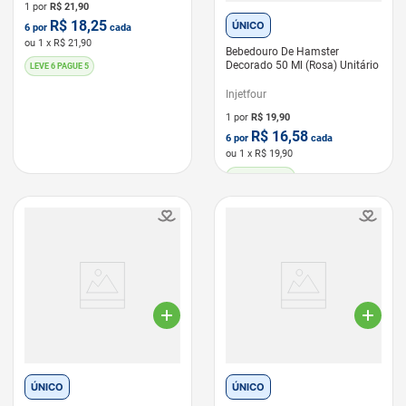
1 por
R$
21,90
R$
18,25
ÚNICO
6
por
cada
ou
1
x R$
21,90
Bebedouro De Hamster
Decorado 50 Ml (Rosa) Unitário
LEVE 6 PAGUE 5
Injetfour
1 por
R$
19,90
R$
16,58
6
por
cada
ou
1
x R$
19,90
LEVE 6 PAGUE 5
ÚNICO
ÚNICO