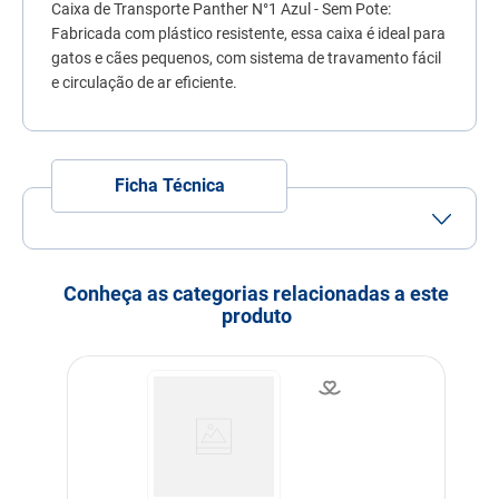
Caixa de Transporte Panther N°1 Azul - Sem Pote:
7
º
fórmula natural
Fabricada com plástico resistente, essa caixa é ideal para
8
º
sachê gato
gatos e cães pequenos, com sistema de travamento fácil
e circulação de ar eficiente.
9
º
ração úmida
10
º
ração premier
Ficha Técnica
Conheça as categorias relacionadas a este
produto