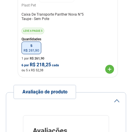
Plast Pet
Caixa De Transporte Panther Nova N°5
Taupe - Sem Pote
LEVE 6 PAGUE 5
Quantidades
5
R$
261
,
90
1 por
R$
261,90
R$
218,25
6
por
cada
ou
5
x R$
52,38
Avaliação de produto
Avaliações