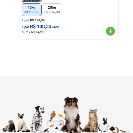
Quantidades
15kg
20kg
R$
159
,
90
R$
204
,
90
1 por
R$
129,99
R$
108,33
6
por
cada
ou
2
x R$
64,99