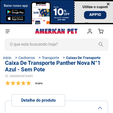
×
O que está buscando hoje?
TERMOS MAIS BUSCADOS
Cachorros
Transporte
Caixas De Transporte
Caixa De Transporte Panther Nova N°1
1
º
ração cachorro
Azul - Sem Pote
2
º
ração gato
ID
:
0609963876495
3
º
tapete higiênico
4
º
areia
5
º
ração
Detalhe do produto
6
º
quatree