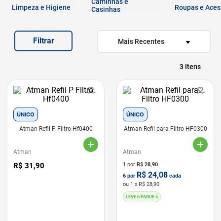
Caminhas e
7
º
quatree
Limpeza e Higiene
Roupas e Aces
Casinhas
8
º
sachê gato
Filtrar
9
º
ração úmida
Mais Recentes
10
º
ração premier
3
ÚNICO
ÚNICO
Atman Refil P Filtro Hf0400
Atman Refil para Filtro HF0300
Atman
Atman
R$
31
,
90
1 por
R$
28,90
R$
24,08
6
por
cada
ou
1
x R$
28,90
LEVE 6 PAGUE 5