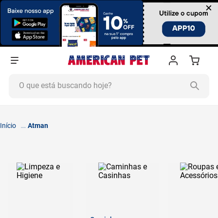
×
O que está buscando hoje?
TERMOS MAIS BUSCADOS
1
º
ração cachorro
Atman
2
º
ração gato
3
º
tapete higiênico
4
º
areia
5
º
ração
6
º
fórmula natural