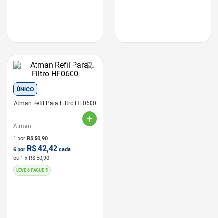
ÚNICO
Atman Refil Para Filtro HF0600
Atman
1 por
R$
50,90
R$
42,42
6
por
cada
ou
1
x R$
50,90
LEVE 6 PAGUE 5