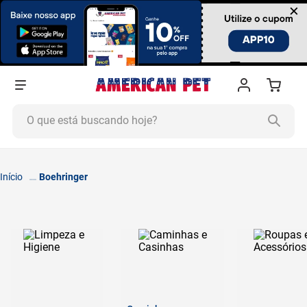
×
O que está buscando hoje?
TERMOS MAIS BUSCADOS
1
º
ração cachorro
Boehringer
2
º
ração gato
3
º
tapete higiênico
4
º
areia
5
º
ração
6
º
fórmula natural