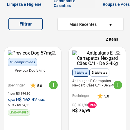
Caminhas e
7
º
quatree
Limpeza e Higiene
Roupas e Aces
Casinhas
8
º
ração úmida
Filtrar
9
º
sachê gato
Mais Recentes
10
º
ração premier
2
10 comprimidos
Previcox Dog 57mg
1 tablete
3 tabletes
Antipulgas E Carrapatos
Boehringer
Nexgard Cães C/1 - De 2-4Kg
5.0
1 por
R$
194,90
Boehringer
5.0
R$
162,42
6
por
cada
R$
101
,
90
ou
3
x R$
64,96
-
25%
R$
75
,
99
LEVE 6 PAGUE 5