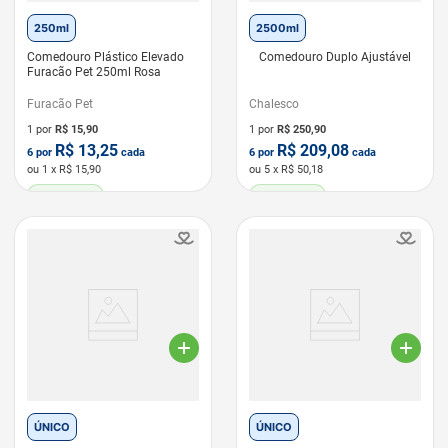
250ml
2500ml
Comedouro Plástico Elevado
Comedouro Duplo Ajustável
Furacão Pet 250ml Rosa
Furacão Pet
Chalesco
1 por
R$
15,90
1 por
R$
250,90
R$
13,25
R$
209,08
6
por
cada
6
por
cada
ou
1
x R$
15,90
ou
5
x R$
50,18
LEVE 6 PAGUE 5
LEVE 6 PAGUE 5
ÚNICO
ÚNICO