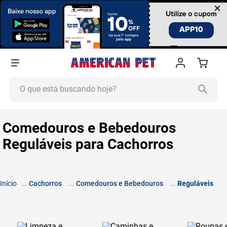
×
O que está buscando hoje?
TERMOS MAIS BUSCADOS
Comedouros e Bebedouros
1
º
ração cachorro
Reguláveis para Cachorros
2
º
ração gato
3
º
tapete higiênico
4
º
areia
Cachorros
Comedouros e Bebedouros
Reguláveis
5
º
ração
6
º
fórmula natural