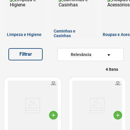
7
º
quatree
8
º
sachê gato
9
º
ração úmida
Caminhas e
Limpeza e Higiene
10
º
ração premier
Roupas e Aces
Casinhas
Filtrar
Relevância
4