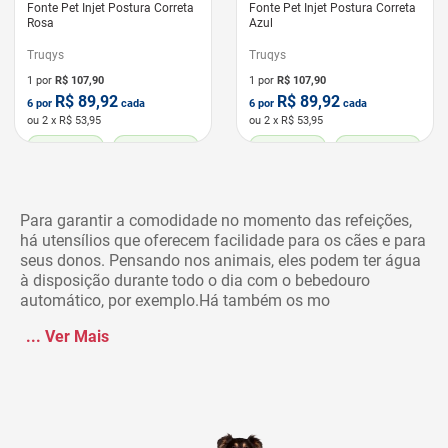
Fonte Pet Injet Postura Correta
Fonte Pet Injet Postura Correta
Rosa
Azul
Truqys
Truqys
1 por
R$
107,90
1 por
R$
107,90
R$
89,92
R$
89,92
6
por
cada
6
por
cada
ou
2
x R$
53,95
ou
2
x R$
53,95
LEVE 6 PAGUE 5
GATO HIDRATADO
LEVE 6 PAGUE 5
GATO HIDRATADO
Para garantir a comodidade no momento das refeições,
há utensílios que oferecem facilidade para os cães e para
seus donos. Pensando nos animais, eles podem ter água
à disposição durante todo o dia com o bebedouro
automático, por exemplo.Há também os mo
...
Ver Mais