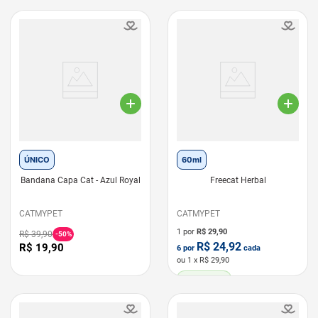
ÚNICO
60ml
Bandana Capa Cat - Azul Royal
Freecat Herbal
CATMYPET
CATMYPET
1 por
R$
29,90
R$
39
,
90
-
50%
R$
24,92
R$
19
,
90
6
por
cada
ou
1
x R$
29,90
LEVE 6 PAGUE 5