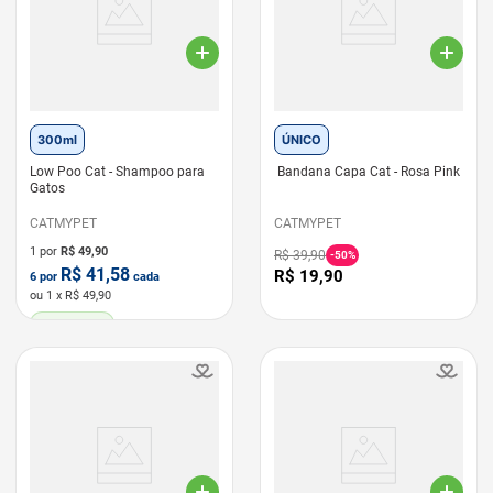
300ml
ÚNICO
Low Poo Cat - Shampoo para
Bandana Capa Cat - Rosa Pink
Gatos
CATMYPET
CATMYPET
1 por
R$
49,90
R$
39
,
90
-
50%
R$
41,58
R$
19
,
90
6
por
cada
ou
1
x R$
49,90
LEVE 6 PAGUE 5