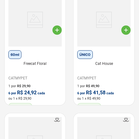
60ml
ÚNICO
Freecat Floral
Cat House
CATMYPET
CATMYPET
1 por
R$
29,90
1 por
R$
49,90
R$
24,92
R$
41,58
6
por
cada
6
por
cada
ou
1
x R$
29,90
ou
1
x R$
49,90
LEVE 6 PAGUE 5
LEVE 6 PAGUE 5