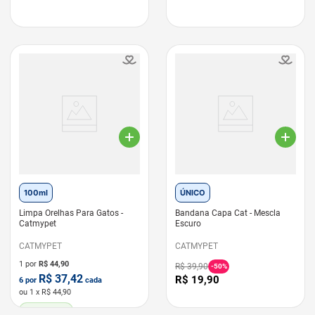
100ml
ÚNICO
Limpa Orelhas Para Gatos -
Bandana Capa Cat - Mescla
Catmypet
Escuro
CATMYPET
CATMYPET
1 por
R$
44,90
R$
39
,
90
-
50%
R$
37,42
R$
19
,
90
6
por
cada
ou
1
x R$
44,90
LEVE 6 PAGUE 5