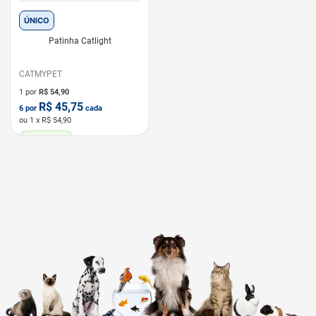
ÚNICO
Patinha Catlight
CATMYPET
1 por
R$
54,90
R$
45,75
6
por
cada
ou
1
x R$
54,90
LEVE 6 PAGUE 5