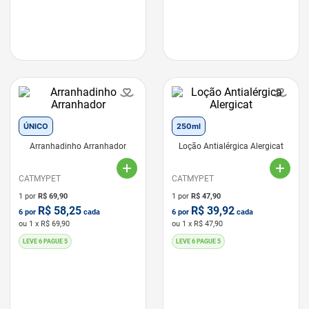
ÚNICO
250ml
Arranhadinho Arranhador
Loção Antialérgica Alergicat
CATMYPET
CATMYPET
1 por
R$
69,90
1 por
R$
47,90
R$
58,25
R$
39,92
6
por
cada
6
por
cada
ou
1
x R$
69,90
ou
1
x R$
47,90
LEVE 6 PAGUE 5
LEVE 6 PAGUE 5