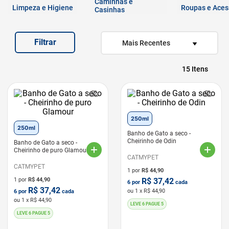
Caminhas e
7
º
quatree
Limpeza e Higiene
Roupas e Aces
Casinhas
8
º
sachê gato
Filtrar
9
º
ração úmida
Mais Recentes
10
º
ração premier
15
250ml
250ml
Banho de Gato a seco -
Cheirinho de Odin
Banho de Gato a seco -
Cheirinho de puro Glamour
CATMYPET
CATMYPET
1 por
R$
44,90
1 por
R$
44,90
R$
37,42
6
por
cada
R$
37,42
ou
1
x R$
44,90
6
por
cada
ou
1
x R$
44,90
LEVE 6 PAGUE 5
LEVE 6 PAGUE 5