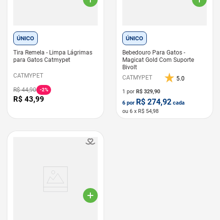
ÚNICO
ÚNICO
Tira Remela - Limpa Lágrimas
Bebedouro Para Gatos -
para Gatos Catmypet
Magicat Gold Com Suporte
Bivolt
CATMYPET
CATMYPET
5.0
R$
44
,
90
-
2%
1 por
R$
329,90
R$
43
,
99
R$
274,92
6
por
cada
ou
6
x R$
54,98
LEVE 6 PAGUE 5