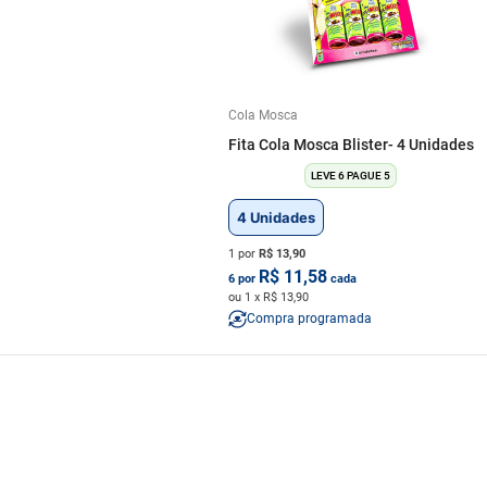
Cola Mosca
Fita Cola Mosca Blister- 4 Unidades
LEVE 6 PAGUE 5
4 Unidades
1 por
R$
13,90
R$
11,58
6
por
cada
ou
1
x R$
13,90
Compra programada