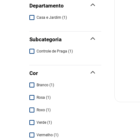
Departamento
Casa e Jardim
(
1
)
Subcategoria
Controle de Praga
(
1
)
Cor
Branco
(
1
)
Rosa
(
1
)
Roxo
(
1
)
Verde
(
1
)
Vermelho
(
1
)